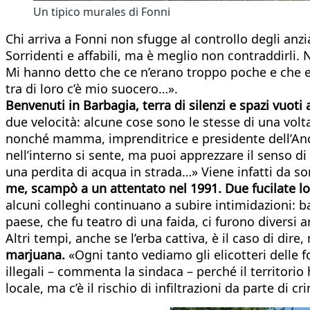
Un tipico murales di Fonni
Chi arriva a Fonni non sfugge al controllo degli anz
Sorridenti e affabili, ma è meglio non contraddirli.
Mi hanno detto che ce n’erano troppo poche e che era
tra di loro c’è mio suocero…».
Benvenuti in Barbagia, terra di silenzi e spazi vuoti
due velocità: alcune cose sono le stesse di una volta
nonché mamma, imprenditrice e presidente dell’Anci 
nell’interno si sente, ma puoi apprezzare il senso di
una perdita di acqua in strada…» Viene infatti da sor
me, scampò a un attentato nel 1991. Due fucilate 
alcuni colleghi continuano a subire intimidazioni: b
paese, che fu teatro di una faida, ci furono diversi ar
Altri tempi, anche se l’erba cattiva, è il caso di dir
marjuana.
«Ogni tanto vediamo gli elicotteri delle 
illegali – commenta la sindaca – perché il territorio
locale, ma c’è il rischio di infiltrazioni da parte di c