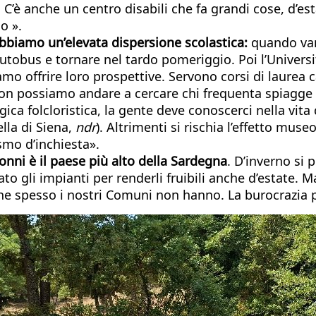
è anche un centro disabili che fa grandi cose, d’estat
o ».
bbiamo un’elevata dispersione scolastica:
quando vann
autobus e tornare nel tardo pomeriggio. Poi l’Universit
o offrire loro prospettive. Servono corsi di laurea ca
 non possiamo andare a cercare chi frequenta spiagge e
ica folcloristica, la gente deve conoscerci nella vita 
lla di Siena,
ndr
). Altrimenti si rischia l’effetto mu
ismo d’inchiesta».
onni è il paese più alto della Sardegna
. D’inverno si 
gli impianti per renderli fruibili anche d’estate. Ma
he spesso i nostri Comuni non hanno. La burocrazia 