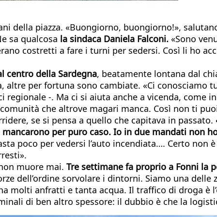
iani della piazza. «Buongiorno, buongiorno!», salutan
 Ne sa qualcosa
la sindaca Daniela Falconi.
«Sono venut
no costretti a fare i turni per sedersi. Così li ho a
 al centro della Sardegna
, beatamente lontana dal chi
, altre per fortuna sono cambiate. «Ci conosciamo tutt
regionale -. Ma ci si aiuta anche a vicenda, come in
 comunità che altrove magari manca. Così non ti puoi l
ridere, se si pensa a quello che capitava in passato.
lo mancarono per puro caso. Io in due mandati non 
asta poco per vedersi l’auto incendiata…. Certo non è 
resti».
e, non muore mai.
Tre settimane fa proprio a Fonni la 
forze dell’ordine sorvolare i dintorni. Siamo una dell
 ha molti anfratti e tanta acqua. Il traffico di droga 
riminali di ben altro spessore: il dubbio è che la logist