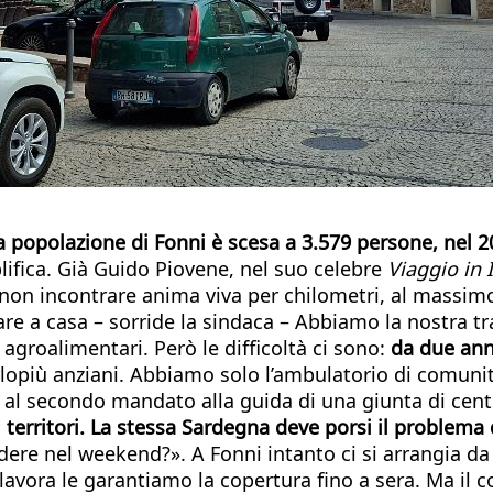
 popolazione di Fonni è scesa a 3.579 persone, nel 
plifica. Già Guido Piovene, nel suo celebre
Viaggio in I
i non incontrare anima viva per chilometri, al massi
re a casa – sorride la sindaca – Abbiamo la nostra tra
roalimentari. Però le difficoltà ci sono:
da due ann
rlopiù anziani. Abbiamo solo l’ambulatorio di comuni
 al secondo mandato alla guida di una giunta di centr
i territori. La stessa Sardegna deve porsi il problema
ere nel weekend?». A Fonni intanto ci si arrangia da s
ora le garantiamo la copertura fino a sera. Ma il co