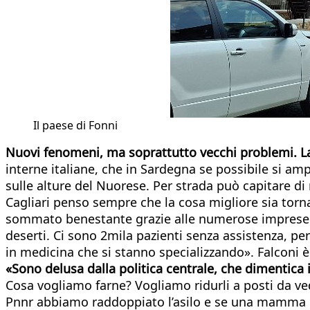
Il paese di Fonni
Nuovi fenomeni, ma soprattutto vecchi problemi. La
interne italiane, che in Sardegna se possibile si am
sulle alture del Nuorese. Per strada può capitare d
Cagliari penso sempre che la cosa migliore sia torna
sommato benestante grazie alle numerose imprese ag
deserti. Ci sono 2mila pazienti senza assistenza, pe
in medicina che si stanno specializzando». Falconi è
«Sono delusa dalla politica centrale, che dimentica 
Cosa vogliamo farne? Vogliamo ridurli a posti da ved
Pnnr abbiamo raddoppiato l’asilo e se una mamma lav