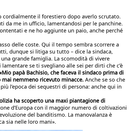
o cordialmente il forestiero dopo averlo scrutato.
i da me in ufficio, lamentandosi per le panchine.
ccontentati e ne ho aggiunte un paio, anche perché
asso delle coste. Qui il tempo sembra scorrere a
i, dunque si litiga su tutto – dice la sindaca,
 una grande famiglia. La scomodità di vivere
amentare se ti svegliano alle sei per dirti che c’è
«Mio papà Bachisio, che faceva il sindaco prima di
ho mai nemmeno ricevuto minacce.
Anche se so che
più l’epoca dei sequestri di persona: anche qui in
polizia ha scoperto una maxi piantagione di
e zone d’Europa con il maggior numero di coltivazioni
è l’evoluzione del banditismo. La manovalanza è
ica sia nelle loro mani».