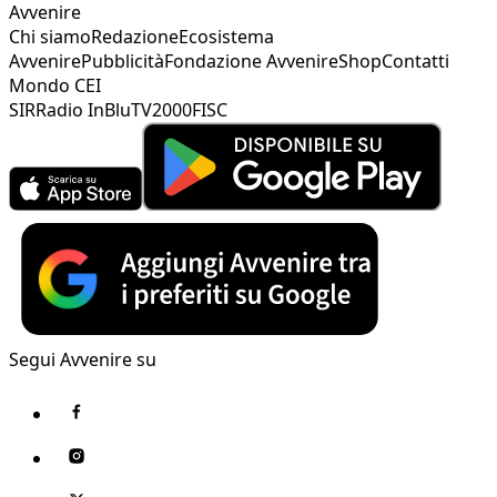
Avvenire
Chi siamo
Redazione
Ecosistema
Avvenire
Pubblicità
Fondazione Avvenire
Shop
Contatti
Mondo CEI
SIR
Radio InBlu
TV2000
FISC
Segui Avvenire su