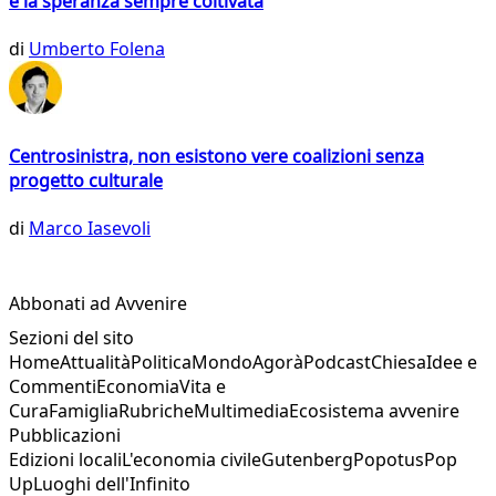
e la speranza sempre coltivata
di
Umberto Folena
Centrosinistra, non esistono vere coalizioni senza
progetto culturale
di
Marco Iasevoli
Abbonati ad Avvenire
Sezioni del sito
Home
Attualità
Politica
Mondo
Agorà
Podcast
Chiesa
Idee e
Commenti
Economia
Vita e
Cura
Famiglia
Rubriche
Multimedia
Ecosistema avvenire
Pubblicazioni
Edizioni locali
L'economia civile
Gutenberg
Popotus
Pop
Up
Luoghi dell'Infinito