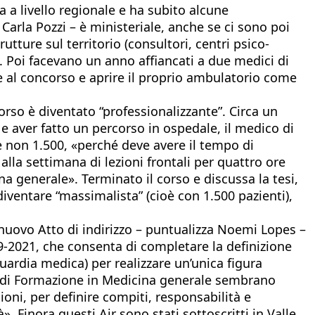
a a livello regionale e ha subito alcune
 Carla Pozzi – è ministeriale, anche se ci sono poi
rutture sul territorio (consultori, centri psico-
e. Poi facevano un anno affiancati a due medici di
re al concorso e aprire il proprio ambulatorio come
corso è diventato “professionalizzante”. Circa un
e aver fatto un percorso in ospedale, il medico di
e non 1.500, «perché deve avere il tempo di
lla settimana di lezioni frontali per quattro ore
na generale». Terminato il corso e discussa la tesi,
iventare “massimalista” (cioè con 1.500 pazienti),
nuovo Atto di indirizzo – puntualizza Noemi Lopes –
9-2021, che consenta di completare la definizione
uardia medica) per realizzare un’unica figura
rso di Formazione in Medicina generale sembrano
gioni, per definire compiti, responsabilità e
 Finora questi Air sono stati sottoscritti in Valle