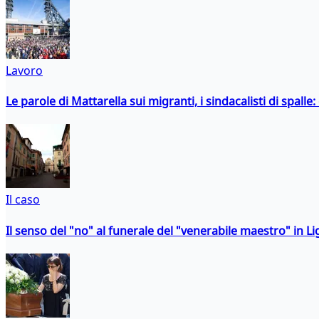
Lavoro
Le parole di Mattarella sui migranti, i sindacalisti di spalle
Il caso
Il senso del "no" al funerale del "venerabile maestro" in Li