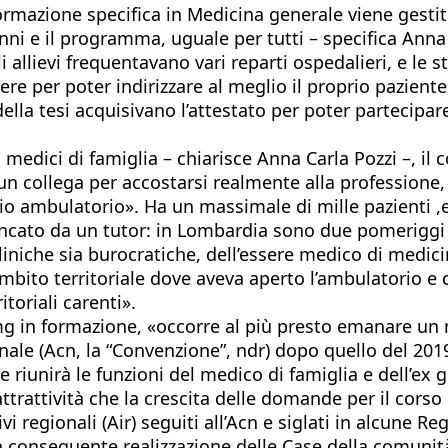
 Formazione specifica in Medicina generale viene gestit
anni e il programma, uguale per tutti – specifica Anna
 allievi frequentavano vari reparti ospedalieri, e le st
ere per poter indirizzare al meglio il proprio pazient
della tesi acquisivano l’attestato per poter partecipa
 medici di famiglia – chiarisce Anna Carla Pozzi –, il 
un collega per accostarsi realmente alla professione, 
io ambulatorio». Ha un massimale di mille pazienti ,
ancato da un tutor: in Lombardia sono due pomeriggi a
liniche sia burocratiche, dell’essere medico di medici
bito territoriale dove aveva aperto l’ambulatorio e d
toriali carenti».
mg in formazione, «occorre al più presto emanare un 
nale (Acn, la “Convenzione”, ndr) dopo quello del 201
riunirà le funzioni del medico di famiglia e dell’ex g
’attrattività che la crescita delle domande per il co
i regionali (Air) seguiti all’Acn e siglati in alcune Re
 conseguente realizzazione delle Case della comunità».