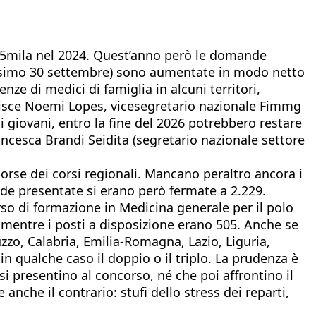
a 35mila nel 2024. Quest’anno però le domande
rossimo 30 settembre) sono aumentate in modo netto
nze di medici di famiglia in alcuni territori,
erisce Noemi Lopes, vicesegretario nazionale Fimmg
i giovani, entro la fine del 2026 potrebbero restare
ancesca Brandi Seidita (segretario nazionale settore
se dei corsi regionali. Mancano peraltro ancora i
de presentate si erano però fermate a 2.229.
rso di formazione in Medicina generale per il polo
 mentre i posti a disposizione erano 505. Anche se
uzzo, Calabria, Emilia-Romagna, Lazio, Liguria,
n qualche caso il doppio o il triplo. La prudenza è
 presentino al concorso, né che poi affrontino il
nche il contrario: stufi dello stress dei reparti,