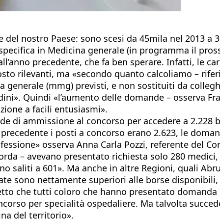
one del nostro Paese: sono scesi da 45mila nel 2013 
 specifica in Medicina generale (in programma il p
l’anno precedente, che fa ben sperare. Infatti, le care
tosto rilevanti, ma «secondo quanto calcoliamo – rif
 generale (mmg) previsti, e non sostituiti da collegh
adini». Quindi «l’aumento delle domande – osserva Fr
ione a facili entusiasmi».
 di ammissione al concorso per accedere a 2.228 bor
 precedente i posti a concorso erano 2.623, le doman
rofessione» osserva Anna Carla Pozzi, referente del Co
corda – avevano presentato richiesta solo 280 medici,
no saliti a 601». Ma anche in altre Regioni, quali Abr
te sono nettamente superiori alle borse disponibili, i
tto che tutti coloro che hanno presentato domanda si
orso per specialità ospedaliere. Ma talvolta succede a
na del territorio».