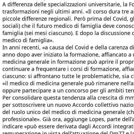
A differenza delle specializzazioni universitarie, la
trasformazioni negli ultimi anni. «Il corso dura tre 
piccole differenze regionali. Però prima del Covid, gli
sociali) che il futuro medico di famiglia deve conosc
famiglia (sei mesi ciascuno). E dopo la discussione 
medico di famiglia».
In anni recenti, «a causa del Covid e della carenza di
anno dopo aver iniziato la formazione, affiancato a 
medicina generale in formazione può aprire il propr
continuare a frequentare i corsi di formazione, affi
ciascuno: si affrontano tutte le problematiche, sia c
«il medico di medicina generale può rimanere nell’am
oppure partecipare a un concorso per gli ambiti terri
Per consolidare questa tendenza alla crescita di m
per sottoscrivere un nuovo Accordo collettivo nazio
del ruolo unico del medico di medicina generale (che 
professionale». Già ora, aggiunge Lopes, parte dell
indicare «può essere derivata dagli Accordi integrativ
remunerazione in vista dell’attuazione del Dm77 e la