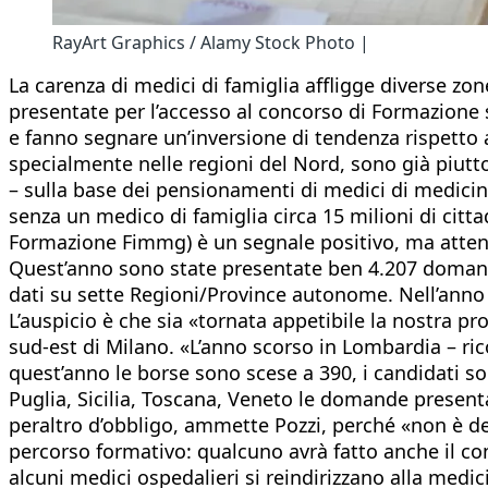
RayArt Graphics / Alamy Stock Photo |
La carenza di medici di famiglia affligge diverse z
presentate per l’accesso al concorso di Formazione
e fanno segnare un’inversione di tendenza rispetto al
specialmente nelle regioni del Nord, sono già piut
– sulla base dei pensionamenti di medici di medicina
senza un medico di famiglia circa 15 milioni di citt
Formazione Fimmg) è un segnale positivo, ma attenz
Quest’anno sono state presentate ben 4.207 domande
dati su sette Regioni/Province autonome. Nell’anno
L’auspicio è che sia «tornata appetibile la nostra p
sud-est di Milano. «L’anno scorso in Lombardia – ri
quest’anno le borse sono scese a 390, i candidati so
Puglia, Sicilia, Toscana, Veneto le domande presenta
peraltro d’obbligo, ammette Pozzi, perché «non è de
percorso formativo: qualcuno avrà fatto anche il conc
alcuni medici ospedalieri si reindirizzano alla medici