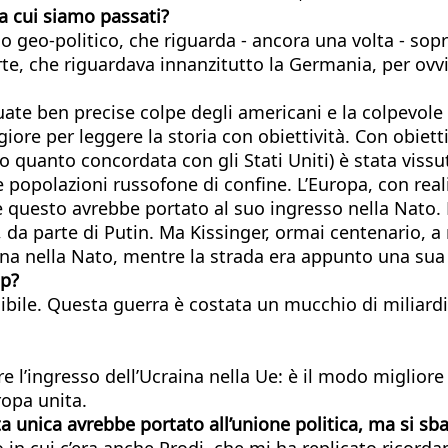
 a cui siamo passati?
o geo-politico, che riguarda - ancora una volta - sopra
orte, che riguardava innanzitutto la Germania, per ovv
 ben precise colpe degli americani e la colpevole as
iore per leggere la storia con obiettività. Con obiett
o quanto concordata con gli Stati Uniti) è stata viss
 popolazioni russofone di confine. L’Europa, con real
 questo avrebbe portato al suo ingresso nella Nato. P
e, da parte di Putin. Ma Kissinger, ormai centenario, a
aina nella Nato, mentre la strada era appunto una sua
mp?
uibile. Questa guerra è costata un mucchio di miliard
re l’ingresso dell’Ucraina nella Ue: è il modo miglior
ropa unita.
 unica avrebbe portato all’unione politica, ma si sba
n cui c’era anche Prodi, che mi ha replicato ricordand