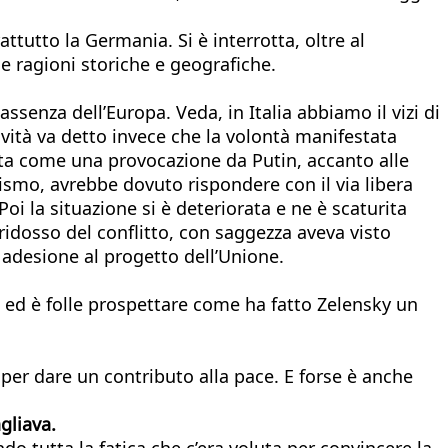
ttutto la Germania. Si è interrotta, oltre al
ie ragioni storiche e geografiche.
senza dell’Europa. Veda, in Italia abbiamo il vizi di
ività va detto invece che la volontà manifestata
uta come una provocazione da Putin, accanto alle
ismo, avrebbe dovuto rispondere con il via libera
oi la situazione si è deteriorata e ne è scaturita
 ridosso del conflitto, con saggezza aveva visto
 adesione al progetto dell’Unione.
i ed è folle prospettare come ha fatto Zelensky un
e per dare un contributo alla pace. E forse è anche
gliava.
o tutta la fatica che c’era voluta per convincere la