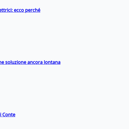
ttrici: ecco perché
ime soluzione ancora lontana
di Conte