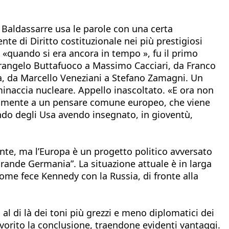
 Baldassarre usa le parole con una certa
te di Diritto costituzionale nei più prestigiosi
o, «quando si era ancora in tempo », fu il primo
etrangelo Buttafuoco a Massimo Cacciari, da Franco
a, da Marcello Veneziani a Stefano Zamagni. Un
minaccia nucleare. Appello inascoltato. «E ora non
inalmente a un pensare comune europeo, che viene
ndo degli Usa avendo insegnato, in gioventù,
ante, ma l’Europa è un progetto politico avversato
ande Germania”. La situazione attuale è in larga
ome fece Kennedy con la Russia, di fronte alla
l di là dei toni più grezzi e meno diplomatici dei
avorito la conclusione, traendone evidenti vantaggi.