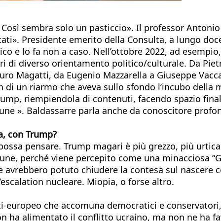
 Così sembra solo un pasticcio». Il professor Antonio
ti». Presidente emerito della Consulta, a lungo docen
blico e lo fa non a caso. Nell’ottobre 2022, ad esempi
ori di diverso orientamento politico/culturale. Da Pi
auro Magatti, da Eugenio Mazzarella a Giuseppe Vacc
on di un riarmo che aveva sullo sfondo l’incubo della 
 Trump, riempiendola di contenuti, facendo spazio f
une ». Baldassarre parla anche da conoscitore profo
la, con Trump?
 possa pensare. Trump magari è più grezzo, più urtic
ne, perché viene percepito come una minacciosa “Gr
he avrebbero potuto chiudere la contesa sul nascere c
escalation nucleare. Miopia, o forse altro.
ti-europeo che accomuna democratici e conservatori, a
ton ha alimentato il conflitto ucraino, ma non ne ha f