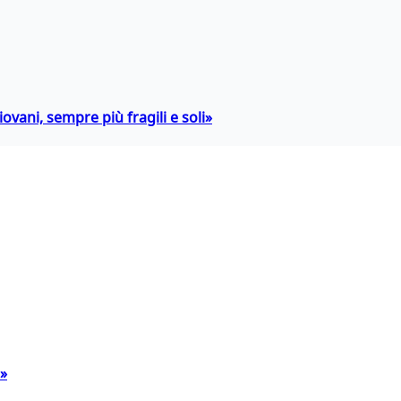
ovani, sempre più fragili e soli»
a»