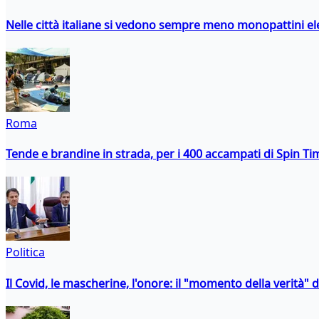
Nelle città italiane si vedono sempre meno monopattini ele
Roma
Tende e brandine in strada, per i 400 accampati di Spin T
Politica
Il Covid, le mascherine, l'onore: il "momento della verità" 