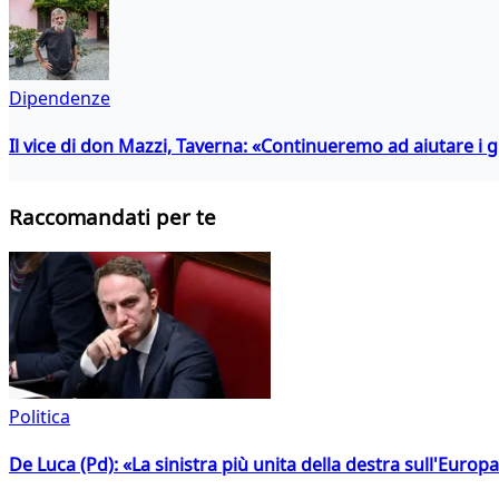
Dipendenze
Il vice di don Mazzi, Taverna: «Continueremo ad aiutare i gi
Raccomandati per te
Politica
De Luca (Pd): «La sinistra più unita della destra sull'Europ