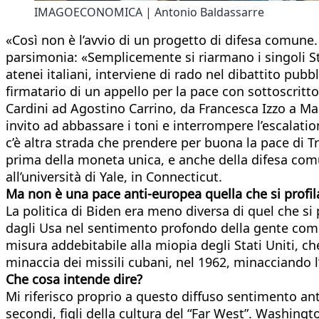
IMAGOECONOMICA | Antonio Baldassarre
«Così non è l’avvio di un progetto di difesa comune.
parsimonia: «Semplicemente si riarmano i singoli Sta
atenei italiani, interviene di rado nel dibattito pub
firmatario di un appello per la pace con sottoscritt
Cardini ad Agostino Carrino, da Francesca Izzo a M
invito ad abbassare i toni e interrompere l’escalati
c’è altra strada che prendere per buona la pace di
prima della moneta unica, e anche della difesa com
all’università di Yale, in Connecticut.
Ma non è una pace anti-europea quella che si profi
La politica di Biden era meno diversa di quel che si
dagli Usa nel sentimento profondo della gente comu
misura addebitabile alla miopia degli Stati Uniti, c
minaccia dei missili cubani, nel 1962, minacciando l’
Che cosa intende dire?
Mi riferisco proprio a questo diffuso sentimento an
secondi, figli della cultura del “Far West”. Washing