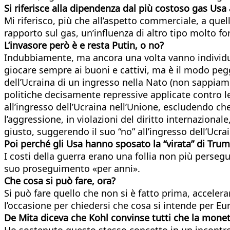
Si riferisce alla dipendenza dal più costoso gas Usa
Mi riferisco, più che all’aspetto commerciale, a quell
rapporto sul gas, un’influenza di altro tipo molto f
L’invasore però è e resta Putin, o no?
Indubbiamente, ma ancora una volta vanno individuate
giocare sempre ai buoni e cattivi, ma è il modo pegg
dell’Ucraina di un ingresso nella Nato (non sappiam
politiche decisamente repressive applicate contro le
all’ingresso dell’Ucraina nell’Unione, escludendo che
l’aggressione, in violazioni del diritto internazional
giusto, suggerendo il suo “no” all’ingresso dell’Ucr
Poi perché gli Usa hanno sposato la “virata” di Tru
I costi della guerra erano una follia non più perseg
suo proseguimento «per anni».
Che cosa si può fare, ora?
Si può fare quello che non si è fatto prima, accelera
l’occasione per chiedersi che cosa si intende per Eu
De Mita diceva che Kohl convinse tutti che la moneta
Ho sostenuto questo stesso concetto in un incontro i