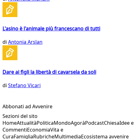
L'asino è l'animale più francescano di tutti
di
Antonia Arslan
Dare ai figli la libertà di cavarsela da soli
di
Stefano Vicari
Abbonati ad Avvenire
Sezioni del sito
Home
Attualità
Politica
Mondo
Agorà
Podcast
Chiesa
Idee e
Commenti
Economia
Vita e
Cura
Famiglia
Rubriche
Multimedia
Ecosistema avvenire