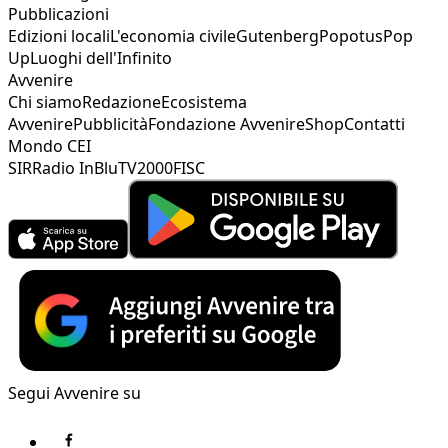
Pubblicazioni
Edizioni locali
L'economia civile
Gutenberg
Popotus
Pop
Up
Luoghi dell'Infinito
Avvenire
Chi siamo
Redazione
Ecosistema
Avvenire
Pubblicità
Fondazione Avvenire
Shop
Contatti
Mondo CEI
SIR
Radio InBlu
TV2000
FISC
Segui Avvenire su