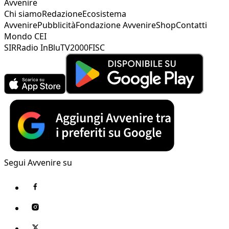
Avvenire
Chi siamo
Redazione
Ecosistema
Avvenire
Pubblicità
Fondazione Avvenire
Shop
Contatti
Mondo CEI
SIR
Radio InBlu
TV2000
FISC
Segui Avvenire su