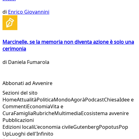
di
Enrico Giovannini
Marcinelle, se la memoria non diventa azione è solo una
cerimonia
di
Daniela Fumarola
Abbonati ad Avvenire
Sezioni del sito
Home
Attualità
Politica
Mondo
Agorà
Podcast
Chiesa
Idee e
Commenti
Economia
Vita e
Cura
Famiglia
Rubriche
Multimedia
Ecosistema avvenire
Pubblicazioni
Edizioni locali
L'economia civile
Gutenberg
Popotus
Pop
Up
Luoghi dell'Infinito