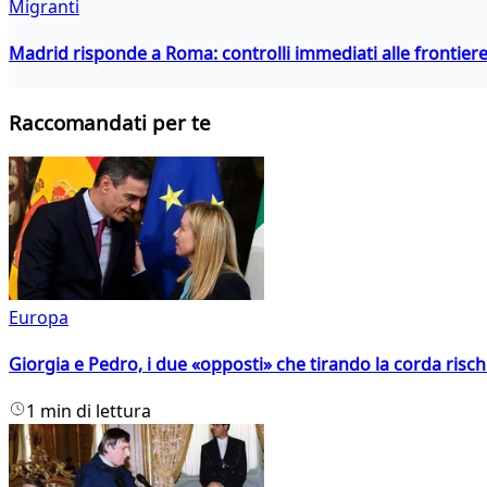
Migranti
Madrid risponde a Roma: controlli immediati alle frontiere p
Raccomandati per te
Europa
Giorgia e Pedro, i due «opposti» che tirando la corda risc
1 min di lettura