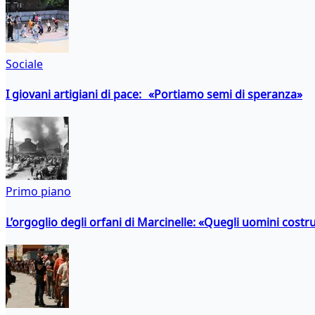
Sociale
I giovani artigiani di pace: «Portiamo semi di speranza»
Primo piano
L’orgoglio degli orfani di Marcinelle: «Quegli uomini costr