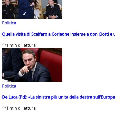
Politica
Quella visita di Scalfaro a Corleone insieme a don Ciotti e u
1 min di lettura
Politica
De Luca (Pd): «La sinistra più unita della destra sull'Europ
1 min di lettura