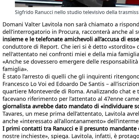
Sigfrido Ranucci nello studio televisivo della trasmis
Domani Valter Lavitola non sarà chiamato a risponde
dell’interrogatorio in Procura, racconterà anche al 
insieme e le telefonate amichevoli all’accusa di ess
conduttore di Report. Che ieri si è detto «stordito» d
nell'attentato nei confronti miei e della mia famigl
«Anche se dovessero emergere delle responsabilità –
famiglia».
È stato l’arresto di quelli che gli inquirenti ritengo
Francesco Lo Voi ed Edoardo De Santis – all’iscrizione
quartiere Monteverde di Roma. Analizzando chat e te
facevano riferimento per l’attentato al 47enne ca
giornalista avrebbe dato mandato di «individuare sog
Tavares, un mese prima dell’attentato, Lavitola avre
anche «interessato all’allontanamento» dell’interme
I primi contatti tra Ranucci e il presunto mandante 
nostre inchieste», spiega. Lavitola, infatti, è protag