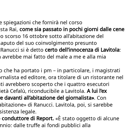
 spiegazioni che fornirà nel corso
esta Rai,
come sia passato in pochi giorni dalle cene
 scorso 16 ottobre sotto all’abitazione del
saputo del suo coinvolgimento presunto
 Ranucci si è detto
certo dell’innocenza di Lavitola
:
n avrebbe mai fatto del male a me e alla mia
no che ha portato i pm – in particolare, i magistrati
rnalista ed editore, ora titolare di un ristorante nel
ti avrebbero scoperto che i quattro esecutori
età Cefalù, riconducibile a Lavitola.
A lui l’ex
 davanti all’abitazione del giornalista»
. Con
bitazione» di Ranucci. Lavitola, poi, si sarebbe
sistenza legale.
o conduttore di Report.
«È stato oggetto di alcune
nio: dalle truffe ai fondi pubblici alla