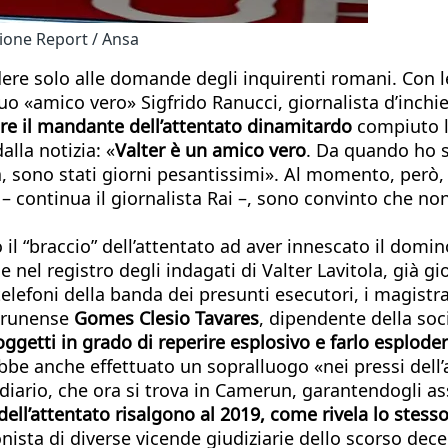
sione Report / Ansa
re solo alle domande degli inquirenti romani. Con le
suo «amico vero» Sigfrido Ranucci, giornalista d’inchi
ere il mandante dell’attentato dinamitardo
compiuto lo
alla notizia: «
Valter è un amico vero
. Da quando ho 
ia, sono stati giorni pesantissimi». Al momento, però,
 continua il giornalista Rai –, sono convinto che no
no il “braccio” dell’attentato ad aver innescato il domi
 nel registro degli indagati di Valter Lavitola, già gio
lefoni della banda dei presunti esecutori, i magistra
merunense
Gomes Clesio Tavares
, dipendente della soci
getti in grado di reperire esplosivo e farlo esplodere
bbe anche effettuato un sopralluogo «nei pressi dell’a
diario, che ora si trova in Camerun, garantendogli as
dell’attentato risalgono al 2019, come rivela lo stess
onista di diverse vicende giudiziarie dello scorso decen