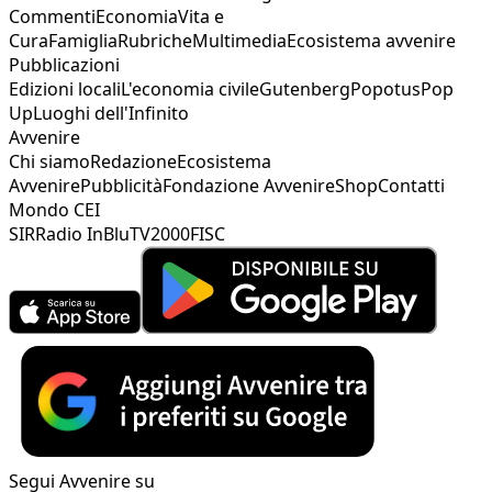
Commenti
Economia
Vita e
Cura
Famiglia
Rubriche
Multimedia
Ecosistema avvenire
Pubblicazioni
Edizioni locali
L'economia civile
Gutenberg
Popotus
Pop
Up
Luoghi dell'Infinito
Avvenire
Chi siamo
Redazione
Ecosistema
Avvenire
Pubblicità
Fondazione Avvenire
Shop
Contatti
Mondo CEI
SIR
Radio InBlu
TV2000
FISC
Segui Avvenire su