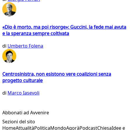
«Dio è morto, ma poi risorge»: Guccini, la fede mai avuta
e la speranza sempre coltivata
di
Umberto Folena
Centrosinistra, non esistono vere coalizioni senza
progetto culturale
di
Marco Iasevoli
Abbonati ad Avvenire
Sezioni del sito
Home
Attualità
Politica
Mondo
Agorà
Podcast
Chiesa
Idee e