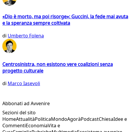
«Dio è morto, ma poi risorge»: Guccini, la fede mai avuta
e la speranza sempre coltivata
di
Umberto Folena
Centrosinistra, non esistono vere coalizioni senza
progetto culturale
di
Marco Iasevoli
Abbonati ad Avvenire
Sezioni del sito
Home
Attualità
Politica
Mondo
Agorà
Podcast
Chiesa
Idee e
Commenti
Economia
Vita e
Cura
Famiglia
Rubriche
Multimedia
Ecosistema avvenire