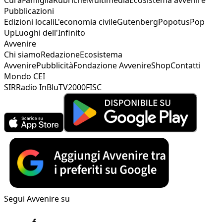
Pubblicazioni
Edizioni locali
L'economia civile
Gutenberg
Popotus
Pop
Up
Luoghi dell'Infinito
Avvenire
Chi siamo
Redazione
Ecosistema
Avvenire
Pubblicità
Fondazione Avvenire
Shop
Contatti
Mondo CEI
SIR
Radio InBlu
TV2000
FISC
Segui Avvenire su