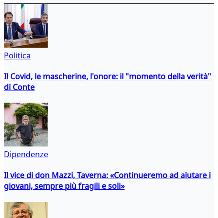
Politica
Il Covid, le mascherine, l'onore: il "momento della verità"
di Conte
Dipendenze
Il vice di don Mazzi, Taverna: «Continueremo ad aiutare i
giovani, sempre più fragili e soli»