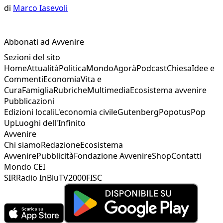
di
Marco Iasevoli
Abbonati ad Avvenire
Sezioni del sito
Home
Attualità
Politica
Mondo
Agorà
Podcast
Chiesa
Idee e
Commenti
Economia
Vita e
Cura
Famiglia
Rubriche
Multimedia
Ecosistema avvenire
Pubblicazioni
Edizioni locali
L'economia civile
Gutenberg
Popotus
Pop
Up
Luoghi dell'Infinito
Avvenire
Chi siamo
Redazione
Ecosistema
Avvenire
Pubblicità
Fondazione Avvenire
Shop
Contatti
Mondo CEI
SIR
Radio InBlu
TV2000
FISC