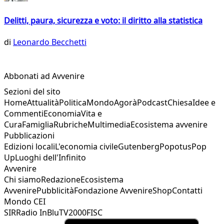
Delitti, paura, sicurezza e voto: il diritto alla statistica
di
Leonardo Becchetti
Abbonati ad Avvenire
Sezioni del sito
Home
Attualità
Politica
Mondo
Agorà
Podcast
Chiesa
Idee e
Commenti
Economia
Vita e
Cura
Famiglia
Rubriche
Multimedia
Ecosistema avvenire
Pubblicazioni
Edizioni locali
L'economia civile
Gutenberg
Popotus
Pop
Up
Luoghi dell'Infinito
Avvenire
Chi siamo
Redazione
Ecosistema
Avvenire
Pubblicità
Fondazione Avvenire
Shop
Contatti
Mondo CEI
SIR
Radio InBlu
TV2000
FISC