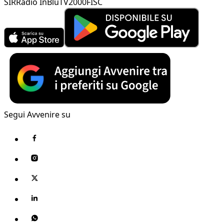
SIR
Radio InBlu
TV2000
FISC
Segui Avvenire su