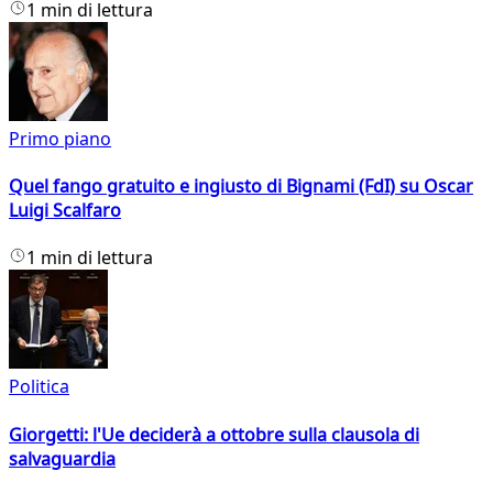
1 min di lettura
Primo piano
Quel fango gratuito e ingiusto di Bignami (FdI) su Oscar
Luigi Scalfaro
1 min di lettura
Politica
Giorgetti: l'Ue deciderà a ottobre sulla clausola di
salvaguardia