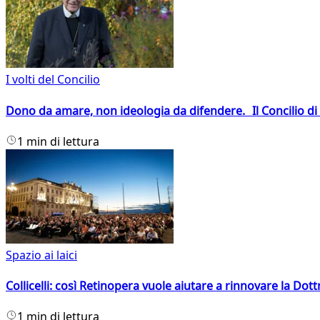
I volti del Concilio
Dono da amare, non ideologia da difendere. Il Concilio di 
1 min di lettura
Spazio ai laici
Collicelli: così Retinopera vuole aiutare a rinnovare la Dott
1 min di lettura