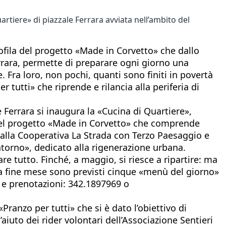
uartiere» di piazzale Ferrara avviata nell’ambito del
apofila del progetto «Made in Corvetto» che dallo
rrara, permette di preparare ogni giorno una
 Fra loro, non pochi, quanti sono finiti in povertà
 tutti» che riprende e rilancia alla periferia di
Ferrara si inaugura la «Cucina di Quartiere»,
to del progetto «Made in Corvetto» che comprende
dalla Cooperativa La Strada con Terzo Paesaggio e
ntorno», dedicato alla rigenerazione urbana.
e tutto. Finché, a maggio, si riesce a ripartire: ma
o a fine mese sono previsti cinque «menù del giorno»
ni e prenotazioni: 342.1897969 o
anzo per tutti» che si è dato l’obiettivo di
aiuto dei rider volontari dell’Associazione Sentieri