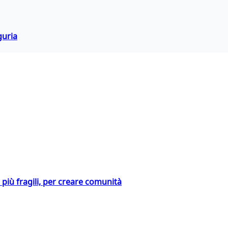
guria
i più fragili, per creare comunità