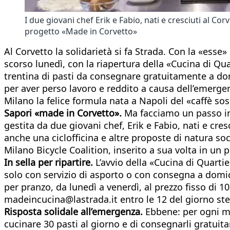
I due giovani chef Erik e Fabio, nati e cresciuti al Co
progetto «Made in Corvetto»
Al Corvetto la solidarietà si fa Strada. Con la «esse
scorso lunedì, con la riapertura della «Cucina di Q
trentina di pasti da consegnare gratuitamente a domic
per aver perso lavoro e reddito a causa dell’emergenz
Milano la felice formula nata a Napoli del «caffè so
Sapori «made in Corvetto».
Ma facciamo un passo ind
gestita da due giovani chef, Erik e Fabio, nati e cre
anche una ciclofficina e altre proposte di natura s
Milano Bicycle Coalition, inserito a sua volta in un
In sella per ripartire.
L’avvio della «Cucina di Quarti
solo con servizio di asporto o con consegna a domici
per pranzo, da lunedì a venerdì, al prezzo fisso di 1
madeincucina@lastrada.it entro le 12 del giorno st
Risposta solidale all’emergenza.
Ebbene: per ogni men
cucinare 30 pasti al giorno e di consegnarli gratuitam