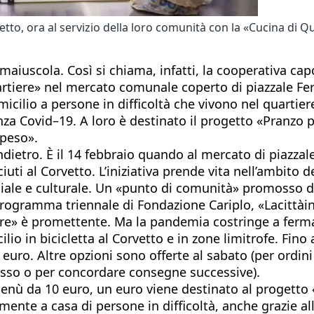
rvetto, ora al servizio della loro comunità con la «Cucina di Q
» maiuscola. Così si chiama, infatti, la cooperativa c
uartiere» nel mercato comunale coperto di piazzale Fe
ilio a persone in difficoltà che vivono nel quartiere.
a Covid–19. A loro è destinato il progetto «Pranzo per
speso».
ietro. È il 14 febbraio quando al mercato di piazzale 
sciuti al Corvetto. L’iniziativa prende vita nell’ambi
ociale e culturale. Un «punto di comunità» promosso 
 programma triennale di Fondazione Cariplo, «Lacittài
ere» è promettente. Ma la pandemia costringe a fermar
lio in bicicletta al Corvetto e in zone limitrofe. Fin
0 euro. Altre opzioni sono offerte al sabato (per ordi
esso o per concordare consegne successive).
ù da 10 euro, un euro viene destinato al progetto «Pr
ente a casa di persone in difficoltà, anche grazie all’