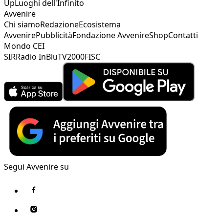
Up
Luoghi dell'Infinito
Avvenire
Chi siamo
Redazione
Ecosistema
Avvenire
Pubblicità
Fondazione Avvenire
Shop
Contatti
Mondo CEI
SIR
Radio InBlu
TV2000
FISC
Segui Avvenire su