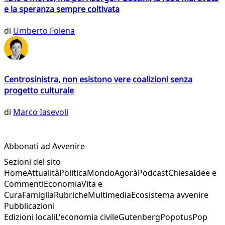
e la speranza sempre coltivata
di
Umberto Folena
Centrosinistra, non esistono vere coalizioni senza
progetto culturale
di
Marco Iasevoli
Abbonati ad Avvenire
Sezioni del sito
Home
Attualità
Politica
Mondo
Agorà
Podcast
Chiesa
Idee e
Commenti
Economia
Vita e
Cura
Famiglia
Rubriche
Multimedia
Ecosistema avvenire
Pubblicazioni
Edizioni locali
L'economia civile
Gutenberg
Popotus
Pop