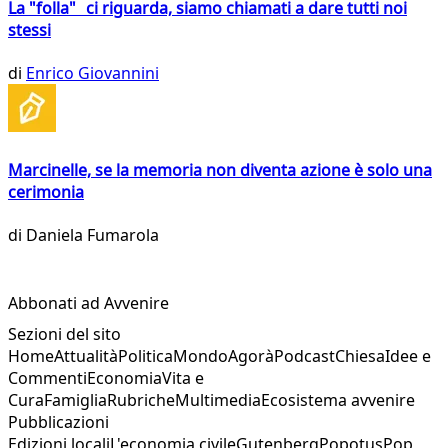
La "folla" ci riguarda, siamo chiamati a dare tutti noi
stessi
di
Enrico Giovannini
Marcinelle, se la memoria non diventa azione è solo una
cerimonia
di
Daniela Fumarola
Abbonati ad Avvenire
Sezioni del sito
Home
Attualità
Politica
Mondo
Agorà
Podcast
Chiesa
Idee e
Commenti
Economia
Vita e
Cura
Famiglia
Rubriche
Multimedia
Ecosistema avvenire
Pubblicazioni
Edizioni locali
L'economia civile
Gutenberg
Popotus
Pop