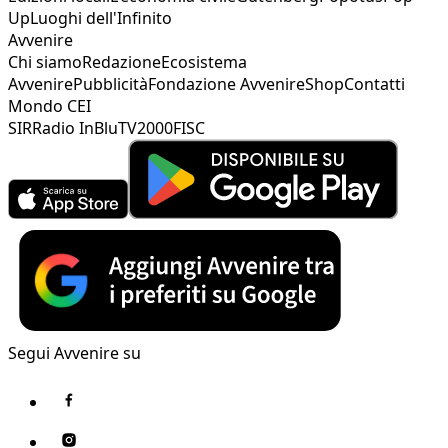
Up
Luoghi dell'Infinito
Avvenire
Chi siamo
Redazione
Ecosistema
Avvenire
Pubblicità
Fondazione Avvenire
Shop
Contatti
Mondo CEI
SIR
Radio InBlu
TV2000
FISC
Segui Avvenire su