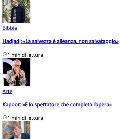
Bibbia
Hadjadj: «La salvezza è alleanza, non salvataggio»
1 min di lettura
Arte
Kapoor: «È lo spettatore che completa l’opera»
1 min di lettura