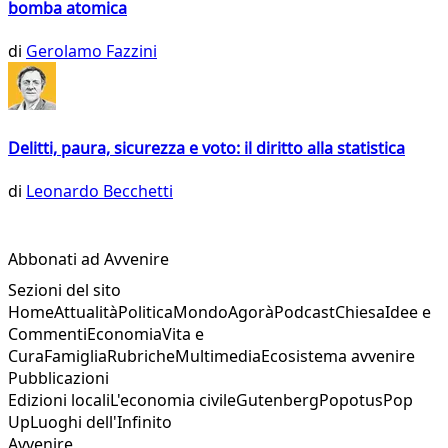
bomba atomica
di
Gerolamo Fazzini
Delitti, paura, sicurezza e voto: il diritto alla statistica
di
Leonardo Becchetti
Abbonati ad Avvenire
Sezioni del sito
Home
Attualità
Politica
Mondo
Agorà
Podcast
Chiesa
Idee e
Commenti
Economia
Vita e
Cura
Famiglia
Rubriche
Multimedia
Ecosistema avvenire
Pubblicazioni
Edizioni locali
L'economia civile
Gutenberg
Popotus
Pop
Up
Luoghi dell'Infinito
Avvenire