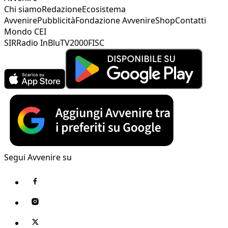
Chi siamo
Redazione
Ecosistema
Avvenire
Pubblicità
Fondazione Avvenire
Shop
Contatti
Mondo CEI
SIR
Radio InBlu
TV2000
FISC
Segui Avvenire su