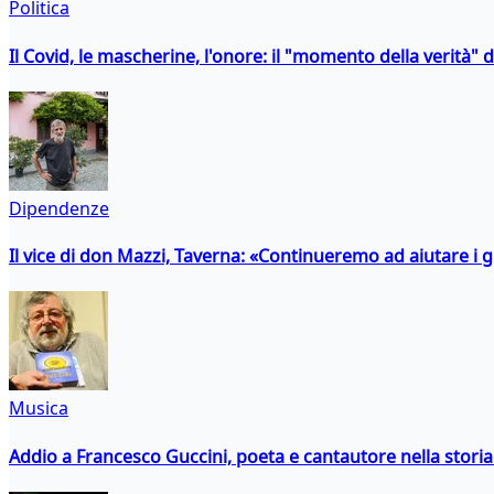
Politica
Il Covid, le mascherine, l'onore: il "momento della verità" 
Dipendenze
Il vice di don Mazzi, Taverna: «Continueremo ad aiutare i gi
Musica
Addio a Francesco Guccini, poeta e cantautore nella storia 