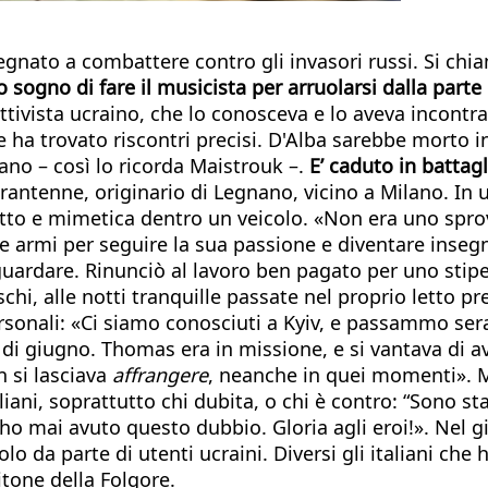
egnato a combattere contro gli invasori russi. Si ch
sogno di fare il musicista per arruolarsi dalla parte 
attivista ucraino, che lo conosceva e lo aveva incont
e ha trovato riscontri precisi. D'Alba sarebbe morto 
no – così lo ricorda Maistrouk –.
E’ caduto in battag
ntenne, originario di Legnano, vicino a Milano. In un
lmetto e mimetica dentro un veicolo. «Non era uno spr
 le armi per seguire la sua passione e diventare insegn
uardare. Rinunciò al lavoro ben pagato per uno stipen
schi, alle notti tranquille passate nel proprio letto pr
ersonali: «Ci siamo conosciuti a Kyiv, e passammo ser
 di giugno. Thomas era in missione, e si vantava di a
n si lasciava
affrangere
, neanche in quei momenti». M
iani, soprattutto chi dubita, o chi è contro: “Sono sta
 ho mai avuto questo dubbio. Gloria agli eroi!». Nel g
 da parte di utenti ucraini. Diversi gli italiani che 
litone della Folgore.