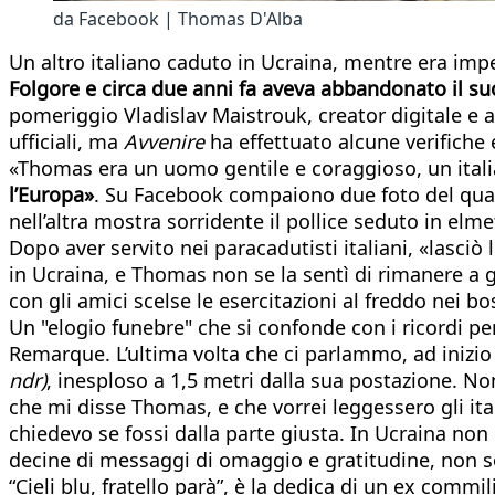
da Facebook | Thomas D'Alba
Un altro italiano caduto in Ucraina, mentre era imp
Folgore e circa due anni fa aveva abbandonato il suo 
pomeriggio Vladislav Maistrouk, creator digitale e 
ufficiali, ma
Avvenire
ha effettuato alcune verifiche 
«Thomas era un uomo gentile e coraggioso, un italia
l’Europa»
. Su Facebook compaiono due foto del quara
nell’altra mostra sorridente il pollice seduto in e
Dopo aver servito nei paracadutisti italiani, «lasciò
in Ucraina, e Thomas non se la sentì di rimanere a g
con gli amici scelse le esercitazioni al freddo nei bo
Un "elogio funebre" che si confonde con i ricordi p
Remarque. L’ultima volta che ci parlammo, ad inizio
ndr)
, inesploso a 1,5 metri dalla sua postazione. No
che mi disse Thomas, e che vorrei leggessero gli ital
chiedevo se fossi dalla parte giusta. In Ucraina non
decine di messaggi di omaggio e gratitudine, non solo
“Cieli blu, fratello parà”, è la dedica di un ex commi