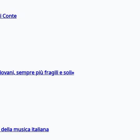
di Conte
ovani, sempre più fragili e soli»
della musica italiana