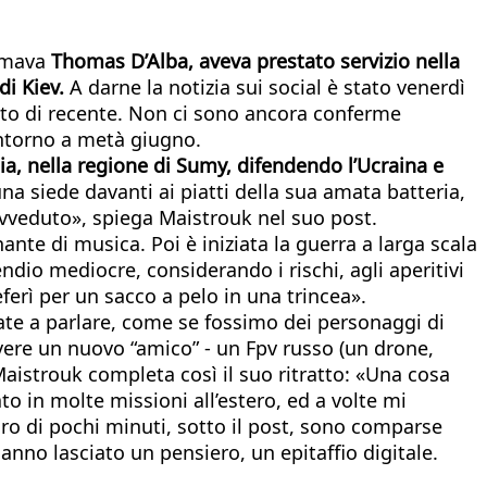
iamava
Thomas D’Alba, aveva prestato servizio nella
di Kiev.
A darne la notizia sui social è stato venerdì
rato di recente. Non ci sono ancora conferme
intorno a metà giugno.
lia, nella regione di Sumy, difendendo l’Ucraina e
a siede davanti ai piatti della sua amata batteria,
ovveduto», spiega Maistrouk nel suo post.
ante di musica. Poi è iniziata la guerra a larga scala
dio mediocre, considerando i rischi, agli aperitivi
eferì per un sacco a pelo in una trincea».
ate a parlare, come se fossimo dei personaggi di
vere un nuovo “amico” - un Fpv russo (un drone,
aistrouk completa così il suo ritratto: «Una cosa
to in molte missioni all’estero, ed a volte mi
iro di pochi minuti, sotto il post, sono comparse
hanno lasciato un pensiero, un epitaffio digitale.