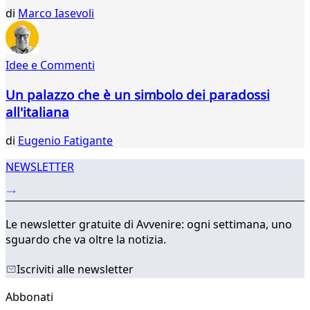
437
di
Marco Iasevoli
438
439
440
441
Idee e Commenti
...
Un palazzo che è un simbolo dei paradossi
738
739
all'italiana
di
Eugenio Fatigante
NEWSLETTER
Le newsletter gratuite di Avvenire: ogni settimana, uno
sguardo che va oltre la notizia.
Iscriviti alle newsletter
Abbonati