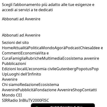
Scegli l’abbonamento più adatto alle tue esigenze e
accedi ai servizi a te dedicati
Abbonati ad Avvenire
Abbonati ad Avvenire
Sezioni del sito
Home
Attualità
Politica
Mondo
Agorà
Podcast
Chiesa
Idee e
Commenti
Economia
Vita e
Cura
Famiglia
Rubriche
Multimedia
Ecosistema avvenire
Pubblicazioni
Edizioni locali
L'economia civile
Gutenberg
Popotus
Pop
Up
Luoghi dell'Infinito
Avvenire
Chi siamo
Redazione
Ecosistema
Avvenire
Pubblicità
Fondazione Avvenire
Shop
Contatti
Mondo CEI
SIR
Radio InBlu
TV2000
FISC