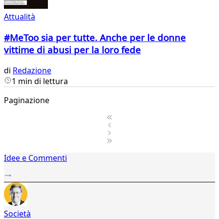
Attualità
#MeToo sia per tutte. Anche per le donne
vittime di abusi per la loro fede
di
Redazione
1 min di lettura
Paginazione
1
Idee e Commenti
2
...
413
414
415
Società
416