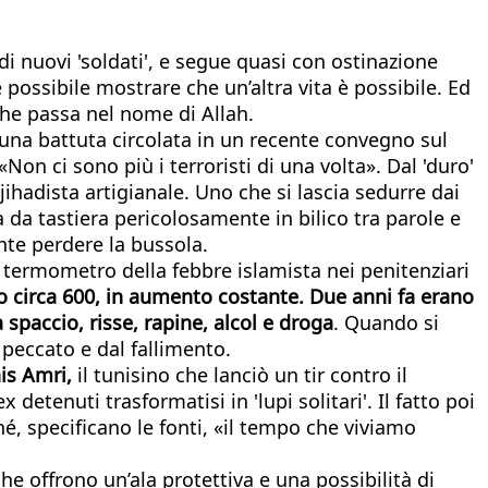
di nuovi 'soldati', e segue quasi con ostinazione
è possibile mostrare che un’altra vita è possibile. Ed
che passa nel nome di Allah.
 una battuta circolata in un recente convegno sul
on ci sono più i terroristi di una volta». Dal 'duro'
 jihadista artigianale. Uno che si lascia sedurre dai
 da tastiera pericolosamente in bilico tra parole e
nte perdere la bussola.
il termometro della febbre islamista nei penitenziari
ono circa 600, in aumento costante. Due anni fa erano
 spaccio, risse, rapine, alcol e droga
. Quando si
 peccato e dal fallimento.
is Amri,
il tunisino che lanciò un tir contro il
 detenuti trasformatisi in 'lupi solitari'. Il fatto poi
hé, specificano le fonti, «il tempo che viviamo
he offrono un’ala protettiva e una possibilità di