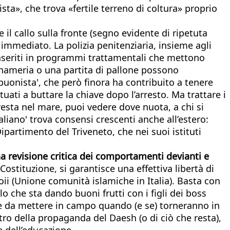
ista», che trova «fertile terreno di coltura» proprio
 il callo sulla fronte (segno evidente di ripetuta
 immediato. La polizia penitenziaria, insieme agli
o inseriti in programmi trattamentali che mettono
egnameria o una partita di pallone possono
buonista', che però finora ha contribuito a tenere
ati a buttare la chiave dopo l’arresto. Ma trattare i
 resta nel mare, puoi vedere dove nuota, a chi si
aliano' trova consensi crescenti anche all’estero:
artimento del Triveneto, che nei suoi istituti
 revisione critica dei comportamenti devianti e
stituzione, si garantisce una effettiva libertà di
oii (Unione comunità islamiche in Italia). Basta con
lo che sta dando buoni frutti con i figli dei boss
ione da mettere in campo quando (e se) torneranno in
ro della propaganda del Daesh (o di ciò che resta),
e dell’educazione.