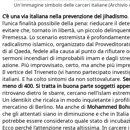
Un'immagine simbolo delle carceri italiane (Archivio
C’è una via italiana nella prevenzione del jihadismo
.
l’unica finalità possibile della pena: rieducare il det
evitare che, tornato in libertà, un piccolo delinqu
Premessa. Lo scenario estremista è profondamente mu
radicalismo islamico, organizzato dal Provveditorato 
di al Qaeda, fedele alla causa al punto da rifiutare o
sermoni incendiari di improbabili imam e dagli streg
azione. Più improvvisato, certo, ma anche più impre
Il vertice del Triveneto (vi hanno partecipato investi
italiani. E ha colto sintomi da non sottovalutare.
Sec
meno di 400. Si tratta in buona parte soggetti appesa
ritrovano dietro le sbarre, cercano nell’islam estre
Un identikit che ricalca in modo inquietante i profil
mercatino di Berlino. Ma anche di
Mohammed Bohu
che gli attentati siano in diminuzione e che in Itali
potrebbe essere considerato quale stato di incubazi
Ecco perché l’attenzione resta altissima. In carcere i