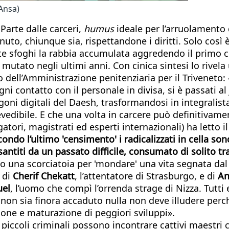
 Ansa)
 Parte dalle carceri,
humus
ideale per l’arruolamento 
enuto, chiunque sia, rispettandone i diritti. Solo così 
ente sfoghi la rabbia accumulata aggredendo il primo 
tato negli ultimi anni. Con cinica sintesi lo rivela
dell’Amministrazione penitenziaria per il Triveneto: «N
gni contatto con il personale in divisa, si è passati al
oni digitali del Daesh, trasformandosi in integralista
vedibile. E che una volta in carcere può definitivame
gatori, magistrati ed esperti internazionali) ha letto 
ondo l’ultimo 'censimento' i radicalizzati in cella s
ntiti da un passato difficile, consumato di solito tra
mo una scorciatoia per 'mondare' una vita segnata dal
i di
Cherif Chekatt
, l’attentatore di Strasburgo, e di
An
el
, l’uomo che compì l’orrenda strage di Nizza. Tutti ex
a non sia finora accaduto nulla non deve illudere perc
one e maturazione di peggiori sviluppi».
 piccoli criminali possono incontrare cattivi maestri c