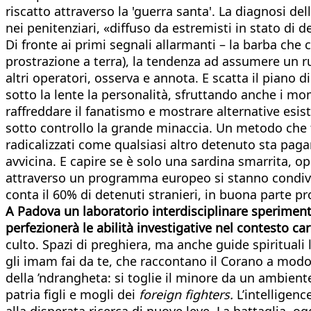
riscatto attraverso la 'guerra santa'. La diagnosi dell
nei penitenziari, «diffuso da estremisti in stato di 
Di fronte ai primi segnali allarmanti – la barba che c
prostrazione a terra), la tendenza ad assumere un ru
altri operatori, osserva e annota. E scatta il piano
sotto la lente la personalità, sfruttando anche i mo
raffreddare il fanatismo e mostrare alternative esis
sotto controllo la grande minaccia. Un metodo che fa
radicalizzati come qualsiasi altro detenuto sta pagan
avvicina. E capire se è solo una sardina smarrita, op
attraverso un programma europeo si stanno condivide
conta il 60% di detenuti stranieri, in buona parte p
A Padova un laboratorio interdisciplinare sperimen
perfezionerà le abilità investigative nel contesto ca
culto. Spazi di preghiera, ma anche guide spirituali 
gli imam fai da te, che raccontano il Corano a modo l
della ’ndrangheta: si toglie il minore da un ambient
patria figli e mogli dei
foreign fighters.
L’intelligenc
alla disperata ricerca di nuove leve. La battaglia, o