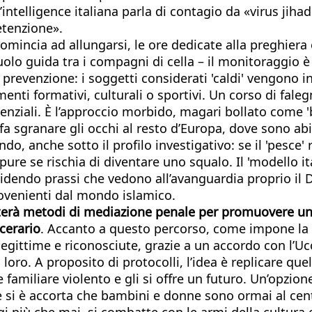
’intelligence italiana parla di contagio da «virus jihad
detenzione».
omincia ad allungarsi, le ore dedicate alla preghiera e
olo guida tra i compagni di cella – il monitoraggio è
 di prevenzione: i soggetti considerati 'caldi' vengon
menti formativi, culturali o sportivi. Un corso di fal
tenziali. È l’approccio morbido, magari bollato come '
 sgranare gli occhi al resto d’Europa, dove sono abitu
do, anche sotto il profilo investigativo: se il 'pesce'
pure se rischia di diventare uno squalo. Il 'modello it
ndo prassi che vedono all’avanguardia proprio il Dip
rovenienti dal mondo islamico.
terà metodi di mediazione penale per promuovere una
rcerario
. Accanto a questo percorso, come impone la Co
legittime e riconosciute, grazie a un accordo con l’Uc
oro. A proposito di protocolli, l’idea è replicare quel
e familiare violento e gli si offre un futuro. Un’opz
e si è accorta che bambini e donne sono ormai al cent
ggi più che mai, si combatte con le armi della cultura 