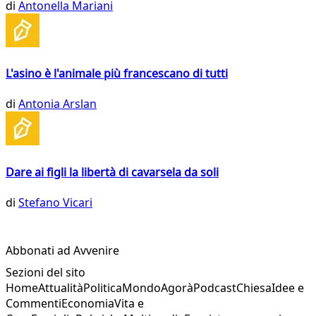
di
Antonella Mariani
L'asino è l'animale più francescano di tutti
di
Antonia Arslan
Dare ai figli la libertà di cavarsela da soli
di
Stefano Vicari
Abbonati ad Avvenire
Sezioni del sito
Home
Attualità
Politica
Mondo
Agorà
Podcast
Chiesa
Idee e
Commenti
Economia
Vita e