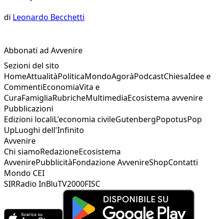
di
Leonardo Becchetti
Abbonati ad Avvenire
Sezioni del sito
Home
Attualità
Politica
Mondo
Agorà
Podcast
Chiesa
Idee e
Commenti
Economia
Vita e
Cura
Famiglia
Rubriche
Multimedia
Ecosistema avvenire
Pubblicazioni
Edizioni locali
L'economia civile
Gutenberg
Popotus
Pop
Up
Luoghi dell'Infinito
Avvenire
Chi siamo
Redazione
Ecosistema
Avvenire
Pubblicità
Fondazione Avvenire
Shop
Contatti
Mondo CEI
SIR
Radio InBlu
TV2000
FISC