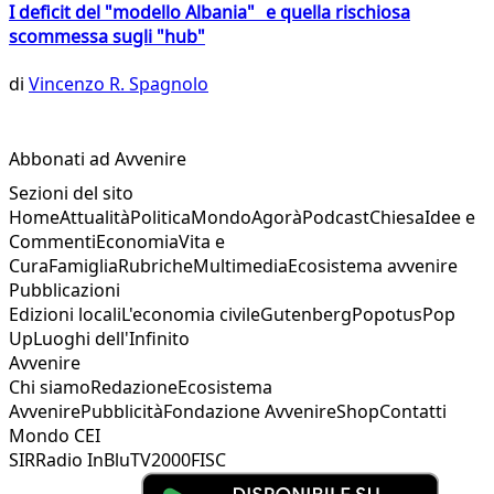
I deficit del "modello Albania" e quella rischiosa
scommessa sugli "hub"
di
Vincenzo R. Spagnolo
Abbonati ad Avvenire
Sezioni del sito
Home
Attualità
Politica
Mondo
Agorà
Podcast
Chiesa
Idee e
Commenti
Economia
Vita e
Cura
Famiglia
Rubriche
Multimedia
Ecosistema avvenire
Pubblicazioni
Edizioni locali
L'economia civile
Gutenberg
Popotus
Pop
Up
Luoghi dell'Infinito
Avvenire
Chi siamo
Redazione
Ecosistema
Avvenire
Pubblicità
Fondazione Avvenire
Shop
Contatti
Mondo CEI
SIR
Radio InBlu
TV2000
FISC