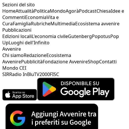
Sezioni del sito
Home
Attualità
Politica
Mondo
Agorà
Podcast
Chiesa
Idee e
Commenti
Economia
Vita e
Cura
Famiglia
Rubriche
Multimedia
Ecosistema avvenire
Pubblicazioni
Edizioni locali
L'economia civile
Gutenberg
Popotus
Pop
Up
Luoghi dell'Infinito
Avvenire
Chi siamo
Redazione
Ecosistema
Avvenire
Pubblicità
Fondazione Avvenire
Shop
Contatti
Mondo CEI
SIR
Radio InBlu
TV2000
FISC