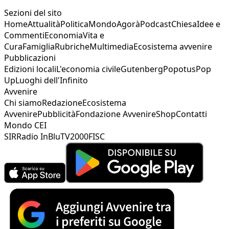
Sezioni del sito
Home
Attualità
Politica
Mondo
Agorà
Podcast
Chiesa
Idee e
Commenti
Economia
Vita e
Cura
Famiglia
Rubriche
Multimedia
Ecosistema avvenire
Pubblicazioni
Edizioni locali
L'economia civile
Gutenberg
Popotus
Pop
Up
Luoghi dell'Infinito
Avvenire
Chi siamo
Redazione
Ecosistema
Avvenire
Pubblicità
Fondazione Avvenire
Shop
Contatti
Mondo CEI
SIR
Radio InBlu
TV2000
FISC