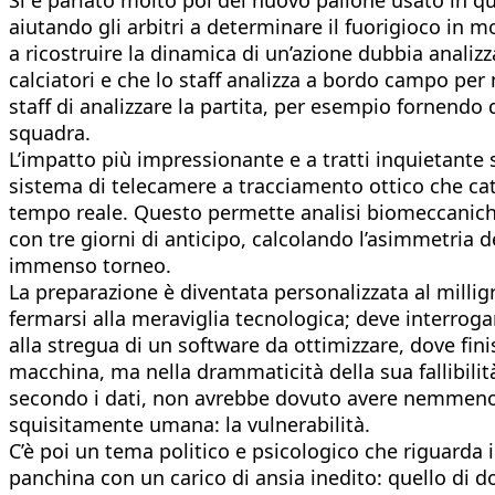
aiutando gli arbitri a determinare il fuorigioco in
a ricostruire la dinamica di un’azione dubbia analiz
calciatori e che lo staff analizza a bordo campo per
staff di analizzare la partita, per esempio fornendo
squadra.
L’impatto più impressionante e a tratti inquietante s
sistema di telecamere a tracciamento ottico che cat
tempo reale. Questo permette analisi biomeccaniche 
con tre giorni di anticipo, calcolando l’asimmetria d
immenso torneo.
La preparazione è diventata personalizzata al mill
fermarsi alla meraviglia tecnologica; deve interrogar
alla stregua di un software da ottimizzare, dove fini
macchina, ma nella drammaticità della sua fallibilità
secondo i dati, non avrebbe dovuto avere nemmeno la
squisitamente umana: la vulnerabilità.
C’è poi un tema politico e psicologico che riguarda 
panchina con un carico di ansia inedito: quello di 