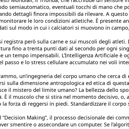
 modo semiautomatico, eventuali tocchi di mano che p
zando dettagli finora impossibili da rilevare. A quest
 monitorare le loro condizioni atletiche. È presente 
 dati sul modo in cui i calciatori si muovono in camp
i registra però sulla carne e sui muscoli degli atleti
tura fino a trenta punti dati al secondo per ogni sin
un tempo impensabili. L’Intelligenza Artificiale è o
el passo e lo stress cellulare accumulato nei voli inte
igrammo, un’ingegneria del corpo umano che cerca di 
si sulla dimensione antropologica ed etica di questa t
sce il mistero del limite umano? La bellezza dello spo
. È il muscolo che si stira nel momento decisivo, o, a
 forza di reggersi in piedi. Standardizzare il corpo 
il “Decision Making”, il processo decisionale dei comm
dover smentire o assecondare un computer. Se l’algor