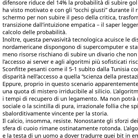
difensore riduce del 14% la probabilità di subire gol s
ha visto motivato e con gli “occhi giusti” durante il
schermo per non subire il peso della critica, trasfor
transizione dall’intuizione empatica – il saper legg
calcolo delle probabilità.
Inoltre, questa pervasività tecnologica acuisce le 
nordamericane dispongono di supercomputer e staff di
meno risorse rischiano di subire un divario che non
l’accesso ai server e agli algoritmi più sofisticati r
Sconfitte pesanti come il 5-1 subìto dalla Tunisia co
disparità nell’accesso a quella “scienza della prestazi
Eppure, proprio in questo scenario apparentemente d
una quota di mistero irriducibile al silicio. L’algori
i tempi di recupero di un legamento. Ma non potrà ma
sociale o la scintilla di pura, irrazionale follia ch
sbalorditivamente vincente per la storia.
Il calcio, insomma, resiste. Nonostante gli sforzi d
sfera di cuoio rimane ostinatamente rotonda. L’algo
e la testa di un uomo a dover tradurre quei bit in em