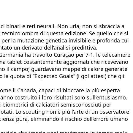
i binari e reti neurali. Non urla, non si sbraccia a
io tecnico ombra di questa edizione. Se quello che si
è per la mutazione genetica invisibile e profonda cui
ato un derivato dell’analisi predittiva.
 Germania ha travolto Curaçao per 7-1, le telecamere
, ma tablet costantemente aggiornati che ricevevano
ano il campo; guardavano mappe di calore generate
la quota di “Expected Goals” (i gol attesi) che gli
come il Canada, capaci di bloccare la più esperta
anno costruito i loro risultati solo sull’entusiasmo.
i biometrici di calciatori semisconosciuti per
tati. Lo scouting non è più l’arte di un osservatore
ienza pura, eliminando il rischio dell’errore umano
inerziale che traccia ogni movimento in tempo reale,