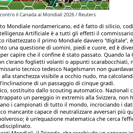
 contro il Canada ai Mondiali 2026 / Reuters
to Mondiale nordamericano, ed è fatto di silicio, codic
igenza Artificiale è a tutti gli effetti il commissar
to ribattezzato il primo Mondiale davvero “digitale”, 
to una questione di uomini, piedi e cuore, ed è divent
 per capire che il confine è stato passato. Quando la
 c’erano foglietti volanti o appunti scarabocchiati
 commissario tecnico tedesco Nagelsmann non guardav
alla stanchezza visibile a occhio nudo, ma calcolando 
inclinazione di un passaggio di cinque gradi.
tico, sostituito dallo scouting automatico. Nazionali 
strappato un pareggio in extremis alla Svizzera, non h
ciano i campionati di tutto il mondo, incrociando i dat
ico mancante capace di neutralizzare avversari più quo
olveroso; è un’equazione matematica che cerca l’effic
ndisciplinato.
uesti Mondiali, il Trionda, che racchiude un sensore 