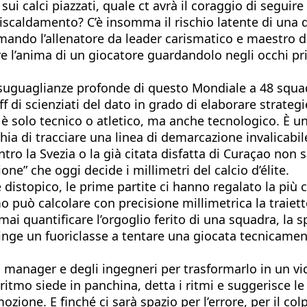
ui calci piazzati, quale ct avrà il coraggio di seguire 
 riscaldamento? C’è insomma il rischio latente di una d
mando l’allenatore da leader carismatico e maestro di v
ere l’anima di un giocatore guardandolo negli occhi p
disuguaglianze profonde di questo Mondiale a 48 squa
 scienziati del dato in grado di elaborare strategie
 è solo tecnico o atletico, ma anche tecnologico. È 
ischia di tracciare una linea di demarcazione invalicabi
ntro la Svezia o la già citata disfatta di Curaçao non 
one” che oggi decide i millimetri del calcio d’élite.
istopico, le prime partite ci hanno regalato la più c
tmo può calcolare con precisione millimetrica la traiett
i quantificare l’orgoglio ferito di una squadra, la sp
e spinge un fuoriclasse a tentare una giocata tecnicam
ei manager e degli ingegneri per trasformarlo in un vi
ritmo siede in panchina, detta i ritmi e suggerisce l
ozione. E finché ci sarà spazio per l’errore, per il co