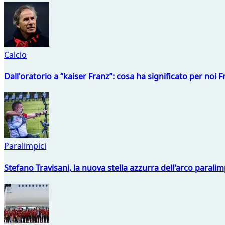
Calcio
Dall'oratorio a “kaiser Franz”: cosa ha significato per noi 
Paralimpici
Stefano Travisani, la nuova stella azzurra dell'arco parali