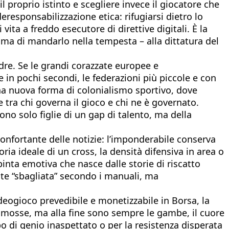
il proprio istinto e scegliere invece il giocatore che
eresponsabilizzazione etica: rifugiarsi dietro lo
ita a freddo esecutore di direttive digitali. È la
rima di mandarlo nella tempesta – alla dittatura del
dre. Se le grandi corazzate europee e
 in pochi secondi, le federazioni più piccole e con
una nuova forma di colonialismo sportivo, dove
le tra chi governa il gioco e chi ne è governato.
sono solo figlie di un gap di talento, ma della
onfortante delle notizie: l’imponderabile conserva
oria ideale di un cross, la densità difensiva in area o
inta emotiva che nasce dalle storie di riscatto
ente “sbagliata” secondo i manuali, ma
deogioco prevedibile e monetizzabile in Borsa, la
e mosse, ma alla fine sono sempre le gambe, il cuore
lpo di genio inaspettato o per la resistenza disperata