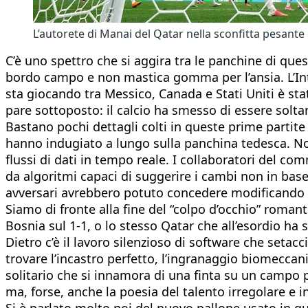
L’autorete di Manai del Qatar nella sconfitta pesante
C’è uno spettro che si aggira tra le panchine di ques
bordo campo e non mastica gomma per l’ansia. L’Intell
sta giocando tra Messico, Canada e Stati Uniti è sta
pare sottoposto: il calcio ha smesso di essere soltan
Bastano pochi dettagli colti in queste prime partite
hanno indugiato a lungo sulla panchina tedesca. Non
flussi di dati in tempo reale. I collaboratori del
da algoritmi capaci di suggerire i cambi non in base 
avversari avrebbero potuto concedere modificando l’
Siamo di fronte alla fine del “colpo d’occhio” roman
Bosnia sul 1-1, o lo stesso Qatar che all’esordio ha 
Dietro c’è il lavoro silenzioso di software che setac
trovare l’incastro perfetto, l’ingranaggio biomeccan
solitario che si innamora di una finta su un campo p
ma, forse, anche la poesia del talento irregolare e i
Si è parlato molto poi del nuovo pallone usato in q