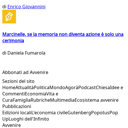
di
Enrico Giovannini
Marcinelle, se la memoria non diventa azione è solo una
cerimonia
di
Daniela Fumarola
Abbonati ad Avvenire
Sezioni del sito
Home
Attualità
Politica
Mondo
Agorà
Podcast
Chiesa
Idee e
Commenti
Economia
Vita e
Cura
Famiglia
Rubriche
Multimedia
Ecosistema avvenire
Pubblicazioni
Edizioni locali
L'economia civile
Gutenberg
Popotus
Pop
Up
Luoghi dell'Infinito
Avvenire