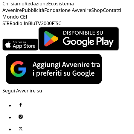
Chi siamo
Redazione
Ecosistema
Avvenire
Pubblicità
Fondazione Avvenire
Shop
Contatti
Mondo CEI
SIR
Radio InBlu
TV2000
FISC
Segui Avvenire su