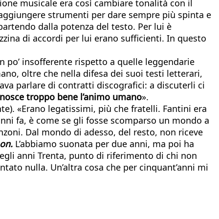
uzione musicale era così cambiare tonalità con il
a aggiungere strumenti per dare sempre più spinta e
artendo dalla potenza del testo. Per lui è
na di accordi per lui erano sufficienti. In questo
n po’ insofferente rispetto a quelle leggendarie
o, oltre che nella difesa dei suoi testi letterari,
 parlare di contratti discografici: a discuterli ci
 conosce troppo bene l’animo umano
».
e). «Erano legatissimi, più che fratelli. Fantini era
anni fa, è come se gli fosse scomparso un mondo a
anzoni. Dal mondo di adesso, del resto, non riceve
on.
L’abbiamo suonata per due anni, ma poi ha
egli anni Trenta, punto di riferimento di chi non
tato nulla. Un’altra cosa che per cinquant’anni mi