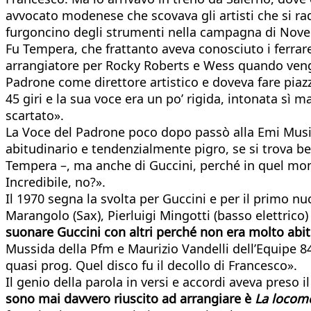
avvocato modenese che scovava gli artisti che si r
furgoncino degli strumenti nella campagna di Novella
Fu Tempera, che frattanto aveva conosciuto i ferrare
arrangiatore per Rocky Roberts e Wess quando vengo
Padrone come direttore artistico e doveva fare piaz
45 giri e la sua voce era un po’ rigida, intonata sì m
scartato».
La Voce del Padrone poco dopo passò alla Emi Music e
abitudinario e tendenzialmente pigro, se si trova be
Tempera –, ma anche di Guccini, perché in quel mome
Incredibile, no?».
Il 1970 segna la svolta per Guccini e per il primo nu
Marangolo (Sax), Pierluigi Mingotti (basso elettrico) 
suonare Guccini con altri perché non era molto abitu
Mussida della Pfm e Maurizio Vandelli dell’Equipe 
quasi prog. Quel disco fu il decollo di Francesco».
Il genio della parola in versi e accordi aveva preso 
sono mai davvero riuscito ad arrangiare è
La locom