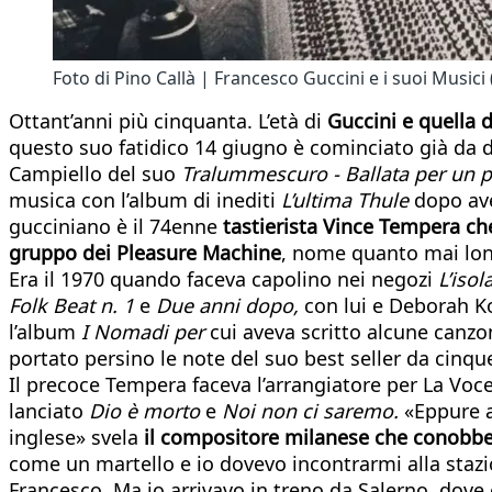
Foto di Pino Callà | Francesco Guccini e i suoi Musici (
Ottant’anni più cinquanta. L’età di
Guccini e quella d
questo suo fatidico 14 giugno è cominciato già da di
Campiello del suo
Tralummescuro - Ballata per un p
musica con l’album di inediti
L’ultima Thule
dopo aver
gucciniano è il 74enne
tastierista Vince Tempera che
gruppo dei Pleasure Machine
, nome quanto mai lon
Era il 1970 quando faceva capolino nei negozi
L’isol
Folk Beat n. 1
e
Due anni dopo,
con lui e Deborah Koo
l’album
I Nomadi per
cui aveva scritto alcune canzo
portato persino le note del suo best seller da cinque
Il precoce Tempera faceva l’arrangiatore per La Voc
lanciato
Dio è morto
e
Noi non ci saremo.
«Eppure al
inglese» svela
il compositore milanese che conobbe 
come un martello e io dovevo incontrarmi alla staz
Francesco. Ma io arrivavo in treno da Salerno, dove