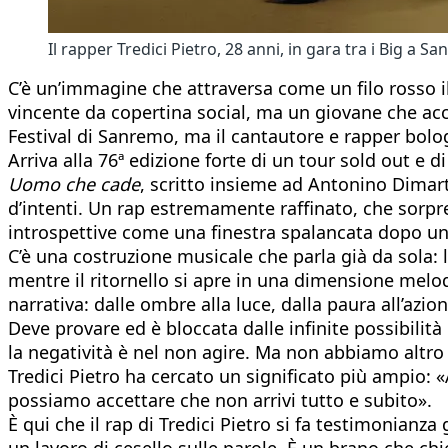
Il rapper Tredici Pietro, 28 anni, in gara tra i Big 
C’è un’immagine che attraversa come un filo rosso i
vincente da copertina social, ma un giovane che acce
Festival di Sanremo, ma il cantautore e rapper bolog
Arriva alla 76ª edizione forte di un tour sold out e 
Uomo che cade
, scritto insieme ad Antonino Dimar
d’intenti. Un rap estremamente raffinato, che sorpre
introspettive come una finestra spalancata dopo u
C’è una costruzione musicale che parla già da sola: 
mentre il ritornello si apre in una dimensione melod
narrativa: dalle ombre alla luce, dalla paura all’az
Deve provare ed è bloccata dalle infinite possibilità 
la negatività è nel non agire. Ma non abbiamo altro 
Tredici Pietro ha cercato un significato più ampio: 
possiamo accettare che non arrivi tutto e subito».
È qui che il rap di Tredici Pietro si fa testimonian
un lavoro di cesello sulle parole. È un brano che chie