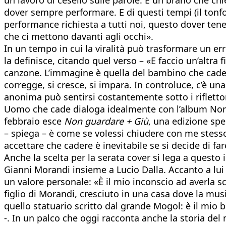
dover sempre performare. E di questi tempi (il tonf
performance richiesta a tutti noi, questo dover tener
che ci mettono davanti agli occhi».
In un tempo in cui la viralità può trasformare un er
la definisce, citando quel verso – «E faccio un’altr
canzone. L’immagine è quella del bambino che cade, si
corregge, si cresce, si impara. In controluce, c’è 
anonima può sentirsi costantemente sotto i riflettor
Uomo che cade dialoga idealmente con l’album Non 
febbraio esce
Non guardare + Giù
, una edizione spe
– spiega – è come se volessi chiudere con me stesso 
accettare che cadere è inevitabile se si decide di fa
Anche la scelta per la serata cover si lega a questo
Gianni Morandi insieme a Lucio Dalla. Accanto a lui G
un valore personale: «È il mio inconscio ad averla sc
figlio di Morandi, cresciuto in una casa dove la mu
quello statuario scritto dal grande Mogol: è il mio 
-. In un palco che oggi racconta anche la storia del 