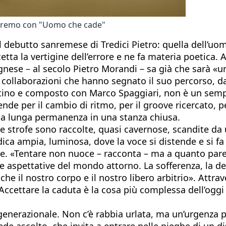
a Sanremo con "Uomo che cade"
l debutto sanremese di Tredici Pietro: quella dell’uo
tta la vertigine dell’errore e ne fa materia poetica. 
nese – al secolo Pietro Morandi – sa già che sarà «una
di collaborazioni che hanno segnato il suo percorso, d
tino e composto con Marco Spaggiari, non è un sempli
nde per il cambio di ritmo, per il groove ricercato, p
na lunga permanenza in una stanza chiusa.
le strofe sono raccolte, quasi cavernose, scandite da 
ica ampia, luminosa, dove la voce si distende e si fa 
ione. «Tentare non nuoce – racconta – ma a quanto pare
e aspettative del mondo attorno. La sofferenza, la depr
che il nostro corpo e il nostro libero arbitrio». Attr
«Accettare la caduta è la cosa più complessa dell’ogg
za generazionale. Non c’è rabbia urlata, ma un’urgenza
de ascolto, che invita a entrare nelle pieghe di un dis