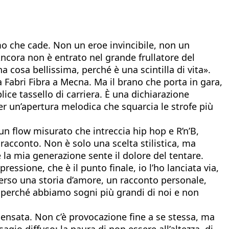
mo che cade. Non un eroe invincibile, non un
Ancora non è entrato nel grande frullatore del
 cosa bellissima, perché è una scintilla di vita».
a Fabri Fibra a Mecna. Ma il brano che porta in gara,
ce tassello di carriera. È una dichiarazione
er un’apertura melodica che squarcia le strofe più
un flow misurato che intreccia hip hop e R’n’B,
racconto. Non è solo una scelta stilistica, ma
 la mia generazione sente il dolore del tentare.
essione, che è il punto finale, io l’ho lanciata via,
averso una storia d’amore, un racconto personale,
i perché abbiamo sogni più grandi di noi e non
 pensata. Non c’è provocazione fine a se stessa, ma
agio diffuso: la paura di non essere all’altezza, di