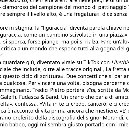
o clamoroso del campione del mondo di pattinaggio Il
e sempre il livello alto, è una fregatura», dice senza
rore in stigma, la “figuraccia” diventa parola chiave
a figuraccia, come un bambino scivolato in una piazza
 sporca, forse piange, ma poi si rialza. Fare un’altra 
una critica a un mondo che espone tutti alla gogna de
i.
guardare giù, diventato virale su TikTok con
Likethi
ciale che include, oltre alle tracce originali, La fret
questo ciclo di scrittura». Due concetti che si parla
re qualcosa. Per vincere una volta, bisogna perderne d
 immaginario. Tredici Pietro porterà
Vita
, scritta da M
aleffi, Fudasca & Band. Un brano che parla di amicizia
elta», confessa. «Vita in te ci credo, canterò: e ci cr
sica è racconto di vita prima ancora che mestiere. «E
brano preferito della discografia del signor Morandi, 
mio babbo, oggi mi sembra giusto portarlo con i miei f