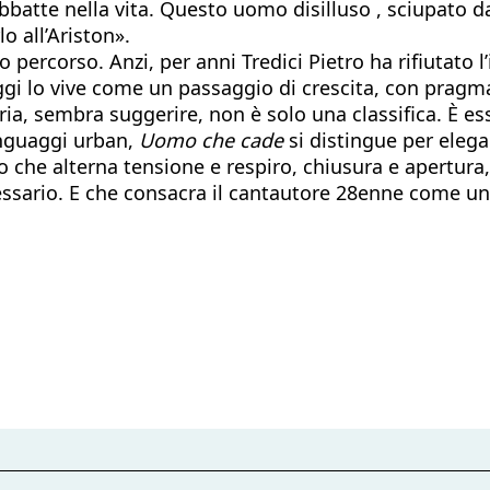
 abbatte nella vita. Questo uomo disilluso , sciupato d
o all’Ariston».
o percorso. Anzi, per anni Tredici Pietro ha rifiutato
gi lo vive come un passaggio di crescita, con pragma
ria, sembra suggerire, non è solo una classifica. È ess
inguaggi urban,
Uomo che cade
si distingue per eleg
o che alterna tensione e respiro, chiusura e apertura
essario. E che consacra il cantautore 28enne come u