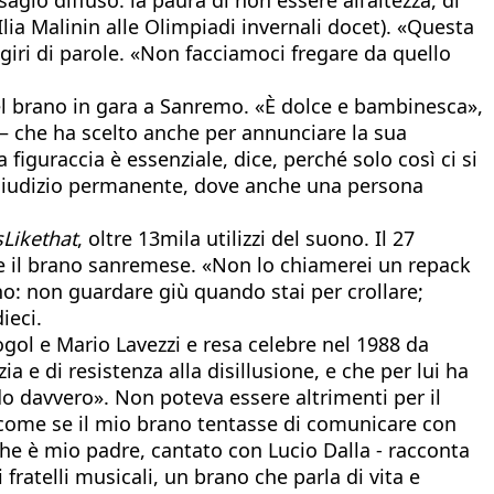
ia Malinin alle Olimpiadi invernali docet). «Questa
 giri di parole. «Non facciamoci fregare da quello
 nel brano in gara a Sanremo. «È dolce e bambinesca»,
» – che ha scelto anche per annunciare la sua
figuraccia è essenziale, dice, perché solo così ci si
l giudizio permanente, dove anche una persona
sLikethat
, oltre 13mila utilizzi del suono. Il 27
ta e il brano sanremese. «Non lo chiamerei un repack
no: non guardare giù quando stai per crollare;
ieci.
ogol e Mario Lavezzi e resa celebre nel 1988 da
 e di resistenza alla disillusione, e che per lui ha
edo davvero». Non poteva essere altrimenti per il
’ come se il mio brano tentasse di comunicare con
che è mio padre, cantato con Lucio Dalla - racconta
ratelli musicali, un brano che parla di vita e