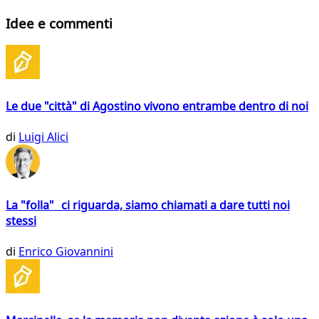
Idee e commenti
Le due "città" di Agostino vivono entrambe dentro di noi
di
Luigi Alici
La "folla" ci riguarda, siamo chiamati a dare tutti noi
stessi
di
Enrico Giovannini