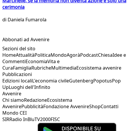
Marcinelle, se la memoria non diventa azione è solo una
cerimonia
di
Daniela Fumarola
Abbonati ad Avvenire
Sezioni del sito
Home
Attualità
Politica
Mondo
Agorà
Podcast
Chiesa
Idee e
Commenti
Economia
Vita e
Cura
Famiglia
Rubriche
Multimedia
Ecosistema avvenire
Pubblicazioni
Edizioni locali
L'economia civile
Gutenberg
Popotus
Pop
Up
Luoghi dell'Infinito
Avvenire
Chi siamo
Redazione
Ecosistema
Avvenire
Pubblicità
Fondazione Avvenire
Shop
Contatti
Mondo CEI
SIR
Radio InBlu
TV2000
FISC