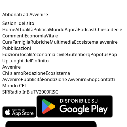
Abbonati ad Avvenire
Sezioni del sito
Home
Attualità
Politica
Mondo
Agorà
Podcast
Chiesa
Idee e
Commenti
Economia
Vita e
Cura
Famiglia
Rubriche
Multimedia
Ecosistema avvenire
Pubblicazioni
Edizioni locali
L'economia civile
Gutenberg
Popotus
Pop
Up
Luoghi dell'Infinito
Avvenire
Chi siamo
Redazione
Ecosistema
Avvenire
Pubblicità
Fondazione Avvenire
Shop
Contatti
Mondo CEI
SIR
Radio InBlu
TV2000
FISC