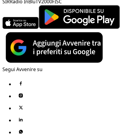
SIR
Radio InBlu
TV2000
FISC
Segui Avvenire su