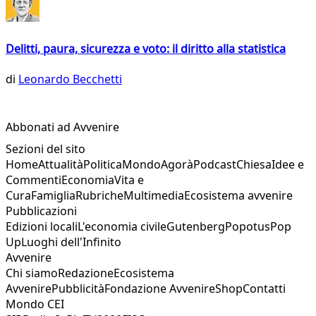
Delitti, paura, sicurezza e voto: il diritto alla statistica
di
Leonardo Becchetti
Abbonati ad Avvenire
Sezioni del sito
Home
Attualità
Politica
Mondo
Agorà
Podcast
Chiesa
Idee e
Commenti
Economia
Vita e
Cura
Famiglia
Rubriche
Multimedia
Ecosistema avvenire
Pubblicazioni
Edizioni locali
L'economia civile
Gutenberg
Popotus
Pop
Up
Luoghi dell'Infinito
Avvenire
Chi siamo
Redazione
Ecosistema
Avvenire
Pubblicità
Fondazione Avvenire
Shop
Contatti
Mondo CEI