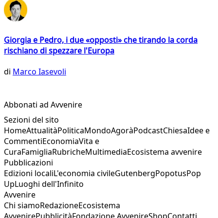
Giorgia e Pedro, i due «opposti» che tirando la corda
rischiano di spezzare l'Europa
di
Marco Iasevoli
Abbonati ad Avvenire
Sezioni del sito
Home
Attualità
Politica
Mondo
Agorà
Podcast
Chiesa
Idee e
Commenti
Economia
Vita e
Cura
Famiglia
Rubriche
Multimedia
Ecosistema avvenire
Pubblicazioni
Edizioni locali
L'economia civile
Gutenberg
Popotus
Pop
Up
Luoghi dell'Infinito
Avvenire
Chi siamo
Redazione
Ecosistema
Avvenire
Pubblicità
Fondazione Avvenire
Shop
Contatti