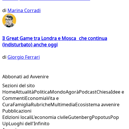
di
Marina Corradi
Il Great Game tra Londra e Mosca che continua
(indisturbato) anche oggi
di
Giorgio Ferrari
Abbonati ad Avvenire
Sezioni del sito
Home
Attualità
Politica
Mondo
Agorà
Podcast
Chiesa
Idee e
Commenti
Economia
Vita e
Cura
Famiglia
Rubriche
Multimedia
Ecosistema avvenire
Pubblicazioni
Edizioni locali
L'economia civile
Gutenberg
Popotus
Pop
Up
Luoghi dell'Infinito