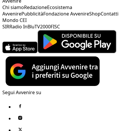
Avvenire
Chi siamo
Redazione
Ecosistema
Avvenire
Pubblicità
Fondazione Avvenire
Shop
Contatti
Mondo CEI
SIR
Radio InBlu
TV2000
FISC
Segui Avvenire su