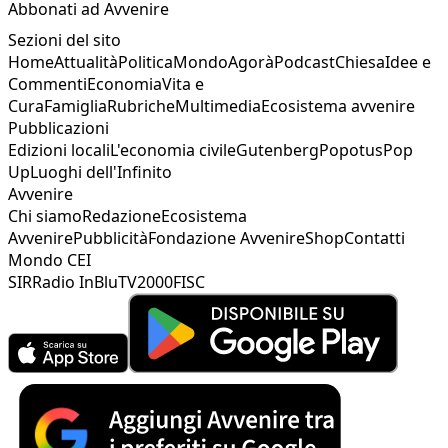
Abbonati ad Avvenire
Sezioni del sito
Home
Attualità
Politica
Mondo
Agorà
Podcast
Chiesa
Idee e
Commenti
Economia
Vita e
Cura
Famiglia
Rubriche
Multimedia
Ecosistema avvenire
Pubblicazioni
Edizioni locali
L'economia civile
Gutenberg
Popotus
Pop
Up
Luoghi dell'Infinito
Avvenire
Chi siamo
Redazione
Ecosistema
Avvenire
Pubblicità
Fondazione Avvenire
Shop
Contatti
Mondo CEI
SIR
Radio InBlu
TV2000
FISC