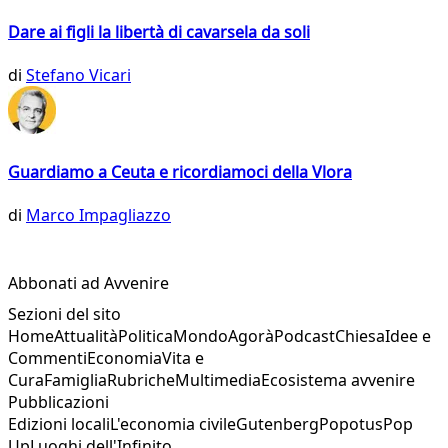
Dare ai figli la libertà di cavarsela da soli
di
Stefano Vicari
Guardiamo a Ceuta e ricordiamoci della Vlora
di
Marco Impagliazzo
Abbonati ad Avvenire
Sezioni del sito
Home
Attualità
Politica
Mondo
Agorà
Podcast
Chiesa
Idee e
Commenti
Economia
Vita e
Cura
Famiglia
Rubriche
Multimedia
Ecosistema avvenire
Pubblicazioni
Edizioni locali
L'economia civile
Gutenberg
Popotus
Pop
Up
Luoghi dell'Infinito