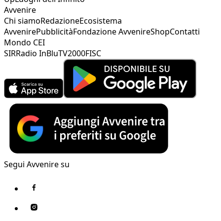
Avvenire
Chi siamo
Redazione
Ecosistema
Avvenire
Pubblicità
Fondazione Avvenire
Shop
Contatti
Mondo CEI
SIR
Radio InBlu
TV2000
FISC
Segui Avvenire su