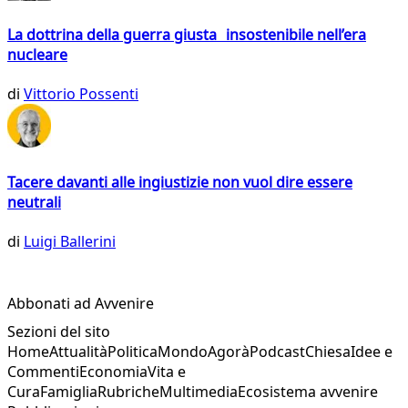
La dottrina della guerra giusta insostenibile nell’era
nucleare
di
Vittorio Possenti
Tacere davanti alle ingiustizie non vuol dire essere
neutrali
di
Luigi Ballerini
Abbonati ad Avvenire
Sezioni del sito
Home
Attualità
Politica
Mondo
Agorà
Podcast
Chiesa
Idee e
Commenti
Economia
Vita e
Cura
Famiglia
Rubriche
Multimedia
Ecosistema avvenire