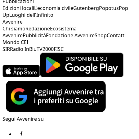
Pubblicazioni
Edizioni locali
L'economia civile
Gutenberg
Popotus
Pop
Up
Luoghi dell'Infinito
Avvenire
Chi siamo
Redazione
Ecosistema
Avvenire
Pubblicità
Fondazione Avvenire
Shop
Contatti
Mondo CEI
SIR
Radio InBlu
TV2000
FISC
Segui Avvenire su