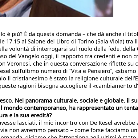
lo è più? È da questa domanda – che dà anche il titol
e 17.15 al Salone del Libro di Torino (Sala Viola) tra 
la volontà di interrogarsi sul ruolo della fede, della
so del Vangelo oggi, il rapporto tra credenti e non cre
 Veronesi, che in questa conversazione riflette su co
esel sull’ultimo numero di “Vita e Pensiero”, «stiamo 
o il cristianesimo è stato la religione culturale del
queste ragioni bisogna accogliere il «cambiamento d’
o. Nel panorama culturale, sociale e globale, il suo
n il mondo contemporaneo, ha rappresentato un tenta
ura e la sua eredità?
vesse lasciati, il mio incontro con De Kesel avrebbe
uttavia non avremmo pensato – come forse facciamo u
domanda, diciamo che l’attenzione agli ultimi è stato