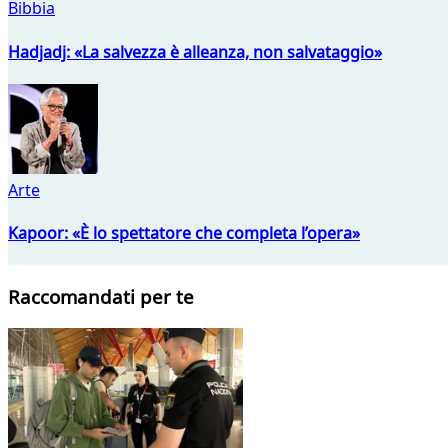
Bibbia
Hadjadj: «La salvezza è alleanza, non salvataggio»
Arte
Kapoor: «È lo spettatore che completa l’opera»
Raccomandati per te