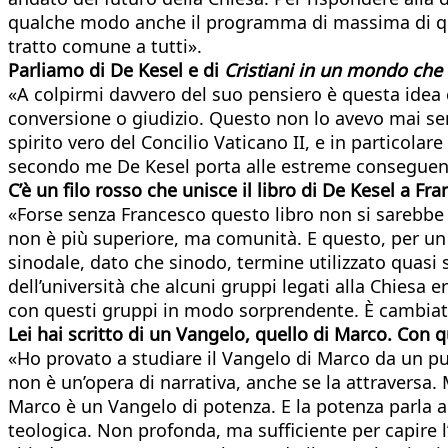
qualche modo anche il programma di massima di qua
tratto comune a tutti».
Parliamo di De Kesel e di
Cristiani in un mondo che 
«A colpirmi davvero del suo pensiero è questa idea 
conversione o giudizio. Questo non lo avevo mai sent
spirito vero del Concilio Vaticano II, e in particolare
secondo me De Kesel porta alle estreme conseguenz
C’è un filo rosso che unisce il libro di De Kesel a Fr
«Forse senza Francesco questo libro non si sarebbe
non è più superiore, ma comunità. E questo, per u
sinodale, dato che sinodo, termine utilizzato quasi 
dell’università che alcuni gruppi legati alla Chiesa 
con questi gruppi in modo sorprendente. È cambiato
Lei hai scritto di un Vangelo, quello di Marco. Con 
«Ho provato a studiare il Vangelo di Marco da un pu
non è un’opera di narrativa, anche se la attraversa.
Marco è un Vangelo di potenza. E la potenza parla an
teologica. Non profonda, ma sufficiente per capire l