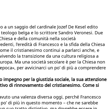
o a un saggio del cardinale Jozef De Kesel edito
il teologo belga e lo scrittore Sandro Veronesi. Due
 Chiesa e della comunità nella società
denti, l’eredità di Francesco e la sfida della Chiesa
me il cristianesimo continui a parlarci anche, e
vivendo la transizione da una cultura religiosa a
l’Europa. Ma una società secolare è per la Chiesa non
epoca», per avvicinarci un po’ di più a comprendere
 impegno per la giustizia sociale, la sua attenzione
tivo di rinnovamento del cristianesimo. Come si
 avuto una valenza diversa oggi, perché Francesco
n po’ di più in questo momento – che ne sarebbe
 un suo tratto distintivo, ma dovrebbe essere in