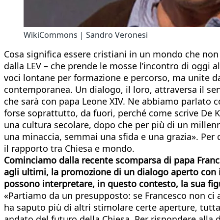
WikiCommons | Sandro Veronesi
Cosa significa essere cristiani in un mondo che non 
dalla LEV – che prende le mosse l’incontro di oggi all
voci lontane per formazione e percorso, ma unite dal
contemporanea. Un dialogo, il loro, attraversa il sen
che sarà con papa Leone XIV. Ne abbiamo parlato con
forse soprattutto, da fuori, perché come scrive De K
una cultura secolare, dopo che per più di un millenni
una minaccia, semmai una sfida e una grazia». Per 
il rapporto tra Chiesa e mondo.
Cominciamo dalla recente scomparsa di papa Francesc
agli ultimi, la promozione di un dialogo aperto co
possono interpretare, in questo contesto, la sua fig
«Partiamo da un presupposto: se Francesco non ci a
ha saputo più di altri stimolare certe aperture, t
andato del futuro della Chiesa. Per rispondere alla 