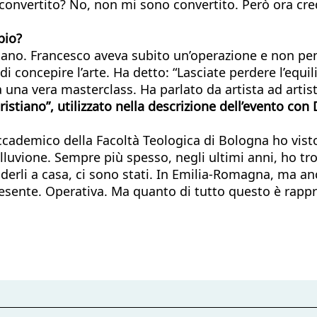
 convertito? No, non mi sono convertito. Però ora cre
pio?
icano. Francesco aveva subito un’operazione e non pe
concepire l’arte. Ha detto: “Lasciate perdere l’equilib
ta una vera masterclass. Ha parlato da artista ad artist
-cristiano”, utilizzato nella descrizione dell’evento co
ademico della Facoltà Teologica di Bologna ho visto 
alluvione. Sempre più spesso, negli ultimi anni, ho tr
nderli a casa, ci sono stati. In Emilia-Romagna, ma an
resente. Operativa. Ma quanto di tutto questo è rappre