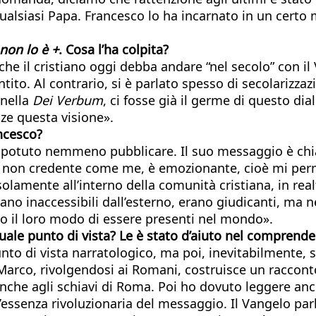
lsiasi Papa. Francesco lo ha incarnato in un certo
non lo è +
. Cosa l’ha colpita?
che il cristiano oggi debba andare “nel secolo” con i
ito. Al contrario, si è parlato spesso di secolarizza
 nella
Dei Verbum
, ci fosse già il germe di questo d
e questa visione».
ancesco?
 potuto nemmeno pubblicare. Il suo messaggio è chiar
n non credente come me, è emozionante, cioè mi per
solamente all’interno della comunità cristiana, in rea
erano inaccessibili dall’esterno, erano giudicanti, ma 
 il loro modo di essere presenti nel mondo».
quale punto di vista? Le è stato d’aiuto nel comprend
nto di vista narratologico, ma poi, inevitabilmente, 
 Marco, rivolgendosi ai Romani, costruisce un raccont
che agli schiavi di Roma. Poi ho dovuto leggere anche 
’essenza rivoluzionaria del messaggio. Il Vangelo par