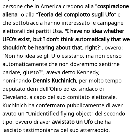
persone che in America credono alla "
cospirazione
aliena
" o alla "
Teoria del complotto sugli Ufo
" e
che sottotraccia hanno interessato le campagne
elettorali dei partiti Usa. "
I have no idea whether
UFO's exist, but I don't think automatically that we
shouldn't be hearing about that, right?
", ovvero:
"Non ho idea se gli Ufo esistano, ma non penso
automaticamente che non dovremmo sentirne
parlare, giusto?", aveva detto Kennedy,
nominando
Dennis Kuchinich
, per molto tempo
deputato dem dell'Ohio ed ex sindaco di
Cleveland, a capo del suo comitato elettorale.
Kuchinich ha confermato pubblicamente di aver
avuto un "Unidentified flying object" del secondo
tipo, ovvero di aver
avvistato un Ufo
che ha
lasciato testimonianza del suo atterraggio.