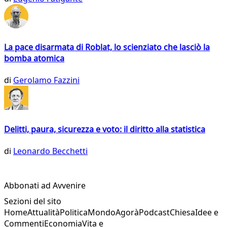
La pace disarmata di Roblat, lo scienziato che lasciò la
bomba atomica
di
Gerolamo Fazzini
Delitti, paura, sicurezza e voto: il diritto alla statistica
di
Leonardo Becchetti
Abbonati ad Avvenire
Sezioni del sito
Home
Attualità
Politica
Mondo
Agorà
Podcast
Chiesa
Idee e
Commenti
Economia
Vita e