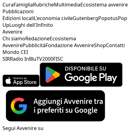
Cura
Famiglia
Rubriche
Multimedia
Ecosistema avvenire
Pubblicazioni
Edizioni locali
L'economia civile
Gutenberg
Popotus
Pop
Up
Luoghi dell'Infinito
Avvenire
Chi siamo
Redazione
Ecosistema
Avvenire
Pubblicità
Fondazione Avvenire
Shop
Contatti
Mondo CEI
SIR
Radio InBlu
TV2000
FISC
Segui Avvenire su