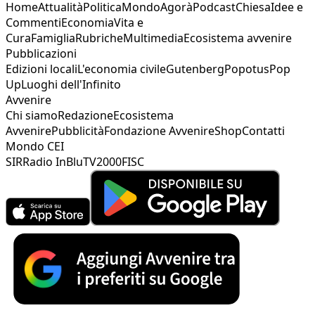
Home
Attualità
Politica
Mondo
Agorà
Podcast
Chiesa
Idee e
Commenti
Economia
Vita e
Cura
Famiglia
Rubriche
Multimedia
Ecosistema avvenire
Pubblicazioni
Edizioni locali
L'economia civile
Gutenberg
Popotus
Pop
Up
Luoghi dell'Infinito
Avvenire
Chi siamo
Redazione
Ecosistema
Avvenire
Pubblicità
Fondazione Avvenire
Shop
Contatti
Mondo CEI
SIR
Radio InBlu
TV2000
FISC