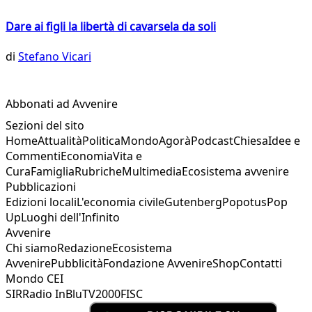
Dare ai figli la libertà di cavarsela da soli
di
Stefano Vicari
Abbonati ad Avvenire
Sezioni del sito
Home
Attualità
Politica
Mondo
Agorà
Podcast
Chiesa
Idee e
Commenti
Economia
Vita e
Cura
Famiglia
Rubriche
Multimedia
Ecosistema avvenire
Pubblicazioni
Edizioni locali
L'economia civile
Gutenberg
Popotus
Pop
Up
Luoghi dell'Infinito
Avvenire
Chi siamo
Redazione
Ecosistema
Avvenire
Pubblicità
Fondazione Avvenire
Shop
Contatti
Mondo CEI
SIR
Radio InBlu
TV2000
FISC