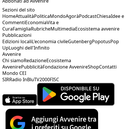
Abbonati ad Avvenire
Sezioni del sito
Home
Attualità
Politica
Mondo
Agorà
Podcast
Chiesa
Idee e
Commenti
Economia
Vita e
Cura
Famiglia
Rubriche
Multimedia
Ecosistema avvenire
Pubblicazioni
Edizioni locali
L'economia civile
Gutenberg
Popotus
Pop
Up
Luoghi dell'Infinito
Avvenire
Chi siamo
Redazione
Ecosistema
Avvenire
Pubblicità
Fondazione Avvenire
Shop
Contatti
Mondo CEI
SIR
Radio InBlu
TV2000
FISC