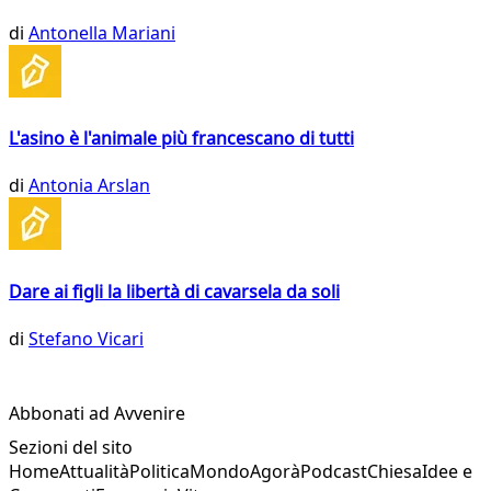
di
Antonella Mariani
L'asino è l'animale più francescano di tutti
di
Antonia Arslan
Dare ai figli la libertà di cavarsela da soli
di
Stefano Vicari
Abbonati ad Avvenire
Sezioni del sito
Home
Attualità
Politica
Mondo
Agorà
Podcast
Chiesa
Idee e