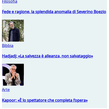
Filosofia
Fede e ragione, la splendida anomalia di Severino Boezio
Bibbia
Hadjadj: «La salvezza è alleanza, non salvataggio»
Arte
Kapoor: «È lo spettatore che completa l’opera»