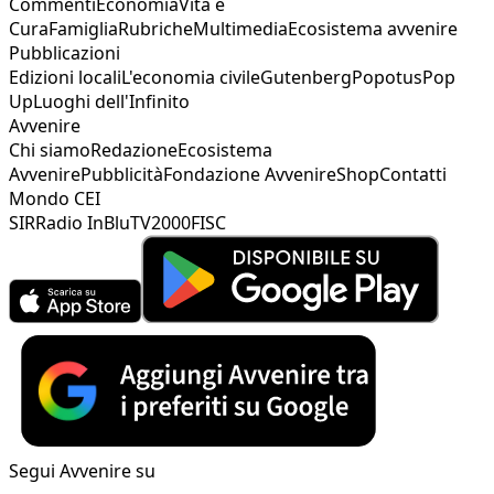
Commenti
Economia
Vita e
Cura
Famiglia
Rubriche
Multimedia
Ecosistema avvenire
Pubblicazioni
Edizioni locali
L'economia civile
Gutenberg
Popotus
Pop
Up
Luoghi dell'Infinito
Avvenire
Chi siamo
Redazione
Ecosistema
Avvenire
Pubblicità
Fondazione Avvenire
Shop
Contatti
Mondo CEI
SIR
Radio InBlu
TV2000
FISC
Segui Avvenire su