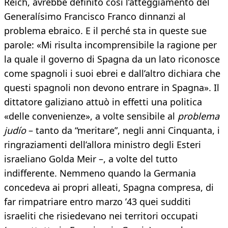
Reich, avrebbe definito così l’atteggiamento del
Generalísimo Francisco Franco dinnanzi al
problema ebraico. E il perché sta in queste sue
parole: «Mi risulta incomprensibile la ragione per
la quale il governo di Spagna da un lato riconosce
come spagnoli i suoi ebrei e dall’altro dichiara che
questi spagnoli non devono entrare in Spagna». Il
dittatore galiziano attuò in effetti una politica
«delle convenienze», a volte sensibile al
problema
judío
– tanto da “meritare”, negli anni Cinquanta, i
ringraziamenti dell’allora ministro degli Esteri
israeliano Golda Meir –, a volte del tutto
indifferente. Nemmeno quando la Germania
concedeva ai propri alleati, Spagna compresa, di
far rimpatriare entro marzo ’43 quei sudditi
israeliti che risiedevano nei territori occupati