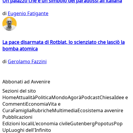
Un palazzo che è un simbolo dei paradossi all'italiana
di
Eugenio Fatigante
La pace disarmata di Rotblat, lo scienziato che lasciò la
bomba atomica
di
Gerolamo Fazzini
Abbonati ad Avvenire
Sezioni del sito
Home
Attualità
Politica
Mondo
Agorà
Podcast
Chiesa
Idee e
Commenti
Economia
Vita e
Cura
Famiglia
Rubriche
Multimedia
Ecosistema avvenire
Pubblicazioni
Edizioni locali
L'economia civile
Gutenberg
Popotus
Pop
Up
Luoghi dell'Infinito