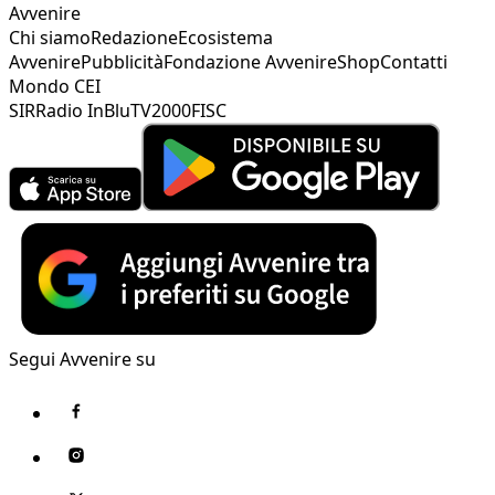
Avvenire
Chi siamo
Redazione
Ecosistema
Avvenire
Pubblicità
Fondazione Avvenire
Shop
Contatti
Mondo CEI
SIR
Radio InBlu
TV2000
FISC
Segui Avvenire su