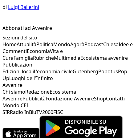
di
Luigi Ballerini
Abbonati ad Avvenire
Sezioni del sito
Home
Attualità
Politica
Mondo
Agorà
Podcast
Chiesa
Idee e
Commenti
Economia
Vita e
Cura
Famiglia
Rubriche
Multimedia
Ecosistema avvenire
Pubblicazioni
Edizioni locali
L'economia civile
Gutenberg
Popotus
Pop
Up
Luoghi dell'Infinito
Avvenire
Chi siamo
Redazione
Ecosistema
Avvenire
Pubblicità
Fondazione Avvenire
Shop
Contatti
Mondo CEI
SIR
Radio InBlu
TV2000
FISC