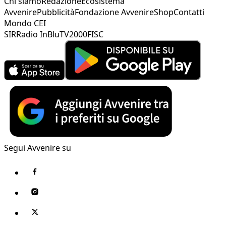
Chi siamo
Redazione
Ecosistema
Avvenire
Pubblicità
Fondazione Avvenire
Shop
Contatti
Mondo CEI
SIR
Radio InBlu
TV2000
FISC
Segui Avvenire su