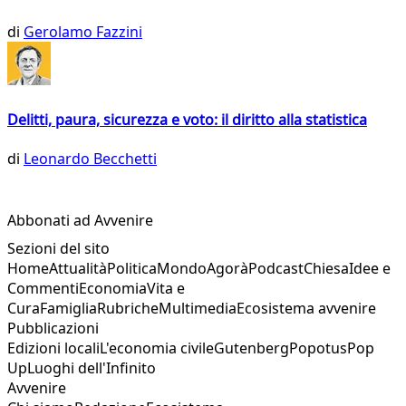
di
Gerolamo Fazzini
Delitti, paura, sicurezza e voto: il diritto alla statistica
di
Leonardo Becchetti
Abbonati ad Avvenire
Sezioni del sito
Home
Attualità
Politica
Mondo
Agorà
Podcast
Chiesa
Idee e
Commenti
Economia
Vita e
Cura
Famiglia
Rubriche
Multimedia
Ecosistema avvenire
Pubblicazioni
Edizioni locali
L'economia civile
Gutenberg
Popotus
Pop
Up
Luoghi dell'Infinito
Avvenire