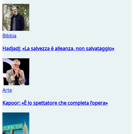
Bibbia
Hadjadj: «La salvezza è alleanza, non salvataggio»
Arte
Kapoor: «È lo spettatore che completa l’opera»