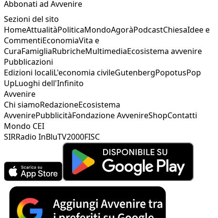
Abbonati ad Avvenire
Sezioni del sito
Home
Attualità
Politica
Mondo
Agorà
Podcast
Chiesa
Idee e
Commenti
Economia
Vita e
Cura
Famiglia
Rubriche
Multimedia
Ecosistema avvenire
Pubblicazioni
Edizioni locali
L'economia civile
Gutenberg
Popotus
Pop
Up
Luoghi dell'Infinito
Avvenire
Chi siamo
Redazione
Ecosistema
Avvenire
Pubblicità
Fondazione Avvenire
Shop
Contatti
Mondo CEI
SIR
Radio InBlu
TV2000
FISC