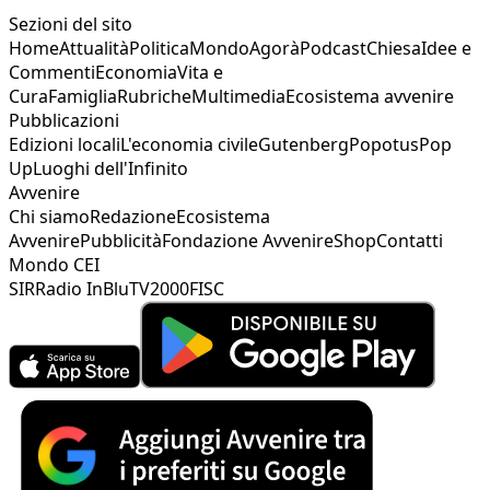
Sezioni del sito
Home
Attualità
Politica
Mondo
Agorà
Podcast
Chiesa
Idee e
Commenti
Economia
Vita e
Cura
Famiglia
Rubriche
Multimedia
Ecosistema avvenire
Pubblicazioni
Edizioni locali
L'economia civile
Gutenberg
Popotus
Pop
Up
Luoghi dell'Infinito
Avvenire
Chi siamo
Redazione
Ecosistema
Avvenire
Pubblicità
Fondazione Avvenire
Shop
Contatti
Mondo CEI
SIR
Radio InBlu
TV2000
FISC