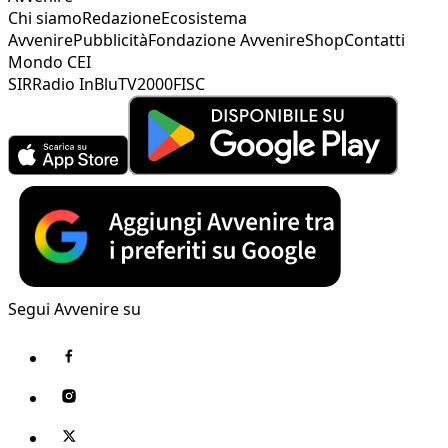
Chi siamo
Redazione
Ecosistema
Avvenire
Pubblicità
Fondazione Avvenire
Shop
Contatti
Mondo CEI
SIR
Radio InBlu
TV2000
FISC
Segui Avvenire su