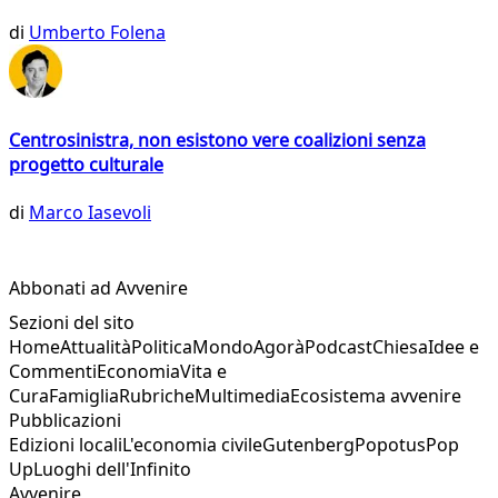
di
Umberto Folena
Centrosinistra, non esistono vere coalizioni senza
progetto culturale
di
Marco Iasevoli
Abbonati ad Avvenire
Sezioni del sito
Home
Attualità
Politica
Mondo
Agorà
Podcast
Chiesa
Idee e
Commenti
Economia
Vita e
Cura
Famiglia
Rubriche
Multimedia
Ecosistema avvenire
Pubblicazioni
Edizioni locali
L'economia civile
Gutenberg
Popotus
Pop
Up
Luoghi dell'Infinito
Avvenire