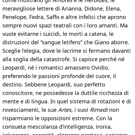
come mostrano gli
Amores
e le
Heroides,
le
meravigliose lettere di Arianna, Didone, Elena,
Penelope, Fedra, Saffo e altre infelici che aprono
sempre nuovi spazi teatrali con i loro amanti. Ma
vuole evitarne i suicidi, le morti a catena, le
distruzioni del “sangue letifero” che Giano aborre.
Sceglie l’elegia, dove le lacrime si fermano davanti
alla soglia della catastrofe. Si capisce perché né
Leopardi, né i romantici amassero Ovidio,
preferendo le passioni profonde del cuore, il
destino. Sebbene Leopardi, suo perfetto
conoscitore, ne possedesse la duttile ricchezza di
mente e di lingua. In quel sistema di rotazioni e di
rovesciamenti, le sue
Artes,
i suoi
Rimedi
non
risparmiano le opposizioni estreme. Con la
consueta mescolanza d’intelligenza, ironia,