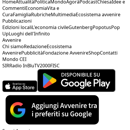
Home
Attualità
Politica
Mondo
Agorà
Podcast
Chiesa
Idee e
Commenti
Economia
Vita e
Cura
Famiglia
Rubriche
Multimedia
Ecosistema avvenire
Pubblicazioni
Edizioni locali
L'economia civile
Gutenberg
Popotus
Pop
Up
Luoghi dell'Infinito
Avvenire
Chi siamo
Redazione
Ecosistema
Avvenire
Pubblicità
Fondazione Avvenire
Shop
Contatti
Mondo CEI
SIR
Radio InBlu
TV2000
FISC