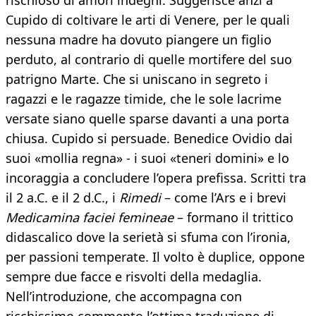
rischioso di amori indegni. Suggerisce anzi a
Cupido di coltivare le arti di Venere, per le quali
nessuna madre ha dovuto piangere un figlio
perduto, al contrario di quelle mortifere del suo
patrigno Marte. Che si uniscano in segreto i
ragazzi e le ragazze timide, che le sole lacrime
versate siano quelle sparse davanti a una porta
chiusa. Cupido si persuade. Benedice Ovidio dai
suoi «mollia regna» - i suoi «teneri domini» e lo
incoraggia a concludere l’opera prefissa. Scritti tra
il 2 a.C. e il 2 d.C., i
Rimedi
– come l’Ars e i brevi
Medicamina faciei femineae
– formano il trittico
didascalico dove la serietà si sfuma con l’ironia,
per passioni temperate. Il volto è duplice, oppone
sempre due facce e risvolti della medaglia.
Nell’introduzione, che accompagna con