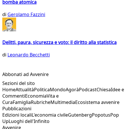
bomba atomica
di
Gerolamo Fazzini
Delitti, paura, sicurezza e voto: il diritto alla statistica
di
Leonardo Becchetti
Abbonati ad Avvenire
Sezioni del sito
Home
Attualità
Politica
Mondo
Agorà
Podcast
Chiesa
Idee e
Commenti
Economia
Vita e
Cura
Famiglia
Rubriche
Multimedia
Ecosistema avvenire
Pubblicazioni
Edizioni locali
L'economia civile
Gutenberg
Popotus
Pop
Up
Luoghi dell'Infinito
Avvenire