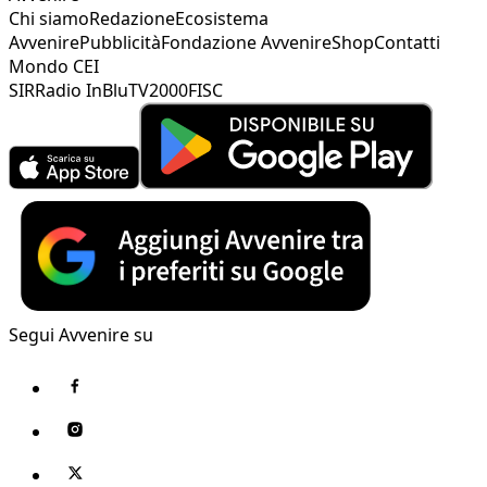
Chi siamo
Redazione
Ecosistema
Avvenire
Pubblicità
Fondazione Avvenire
Shop
Contatti
Mondo CEI
SIR
Radio InBlu
TV2000
FISC
Segui Avvenire su